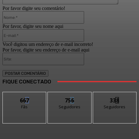
Por favor digite seu comentário!
Nome:*
Por favor, digite seu nome aqui
E-
mail:*
Você digitou um endereço de e-mail incorreto!
Por favor, digite seu endereço de e-mail aqui
Site:
FIQUE CONECTADO
667
756
338
Fãs
Seguidores
Seguidores