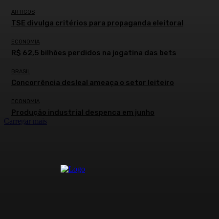
ARTIGOS
TSE divulga critérios para propaganda eleitoral
ECONOMIA
R$ 62,5 bilhões perdidos na jogatina das bets
BRASIL
Concorrência desleal ameaça o setor leiteiro
ECONOMIA
Produção industrial despenca em junho
Carregar mais