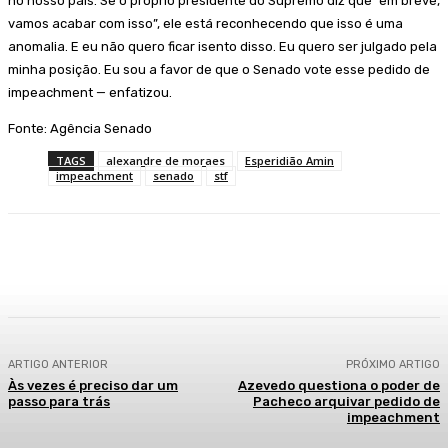
no nosso país. Se o próprio presidente do Supremo diz que “em breve,
vamos acabar com isso”, ele está reconhecendo que isso é uma
anomalia. E eu não quero ficar isento disso. Eu quero ser julgado pela
minha posição. Eu sou a favor de que o Senado vote esse pedido de
impeachment — enfatizou.
Fonte: Agência Senado
TAGS
alexandre de moraes
Esperidião Amin
impeachment
senado
stf
Facebook
WhatsApp
Telegram
ARTIGO ANTERIOR
PRÓXIMO ARTIGO
Às vezes é preciso dar um
Azevedo questiona o poder de
passo para trás
Pacheco arquivar pedido de
impeachment