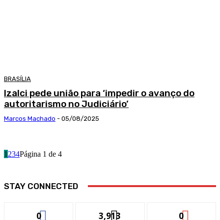
BRASÍLIA
Izalci pede união para ‘impedir o avanço do
autoritarismo no Judiciário’
Marcos Machado
-
05/08/2025
1
2
3
4
Página 1 de 4
STAY CONNECTED
0
3,913
0