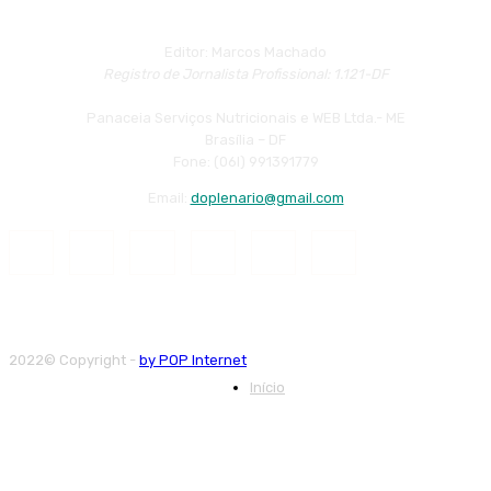
Editor: Marcos Machado
Registro de Jornalista Profissional: 1.121-DF
Panaceia Serviços Nutricionais e WEB Ltda.- ME
Brasília – DF
Fone: (06l) 991391779
Email:
doplenario@gmail.com
2022© Copyright -
by POP Internet
Início