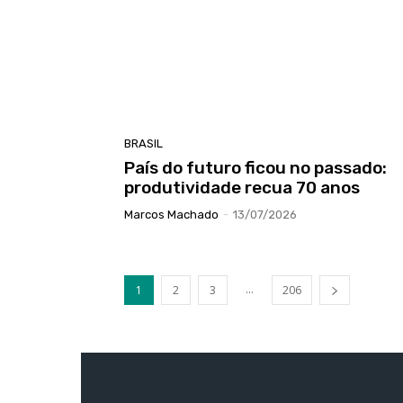
BRASIL
País do futuro ficou no passado:
produtividade recua 70 anos
Marcos Machado
-
13/07/2026
...
1
2
3
206