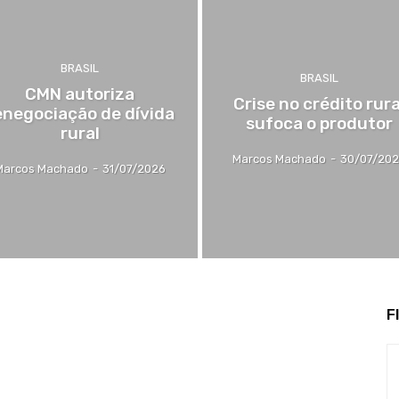
BRASIL
BRASIL
CMN autoriza
Crise no crédito rura
enegociação de dívida
sufoca o produtor
rural
Marcos Machado
-
30/07/20
Marcos Machado
-
31/07/2026
F