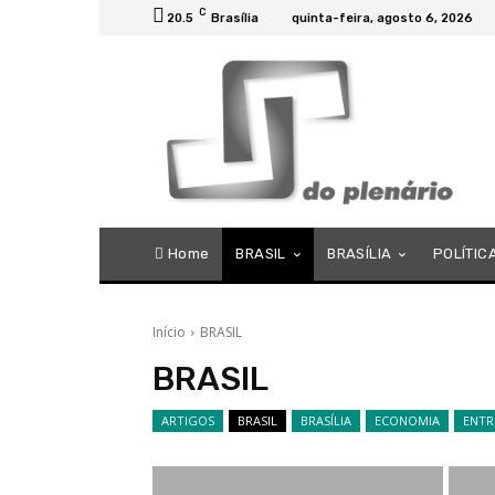
C
20.5
Brasília
quinta-feira, agosto 6, 2026
Home
BRASIL
BRASÍLIA
POLÍTIC
Início
BRASIL
BRASIL
ARTIGOS
BRASIL
BRASÍLIA
ECONOMIA
ENTR