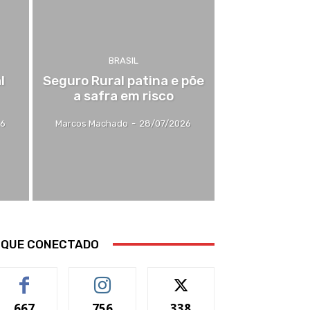
BRASIL
l
Seguro Rural patina e põe
a safra em risco
26
Marcos Machado
-
28/07/2026
IQUE CONECTADO
667
756
338