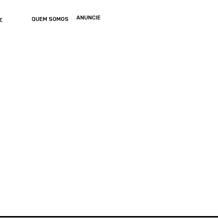
ANUNCIE
r
QUEM SOMOS
ONOMIA
ARTIGOS
ENTRETENIMENTO
MUNDO
GERAL