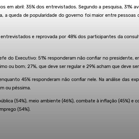
s em abril: 35% dos entrevistados. Segundo a pesquisa, 31% av
 a queda de popularidade do governo foi maior entre pessoas co
entrevistados e reprovada por 48% dos participantes da consult
fe do Executivo: 51% responderam não confiar no presidente, e
mo ou bom; 27%, que deve ser regular e 29% acham que deve ser
, enquanto 45% responderam não confiar nele. Na análise das e
im ou péssima.
pública (54%), meio ambiente (46%), combate à inflação (45%) e 
emprego (54%).