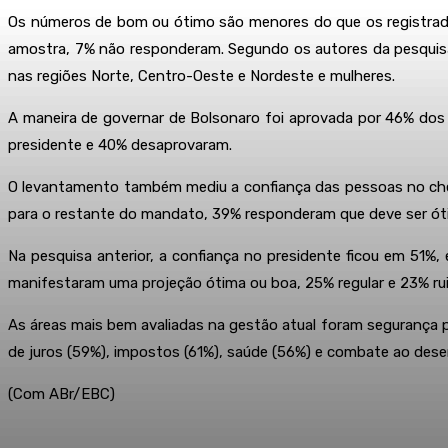
Os números de bom ou ótimo são menores do que os registrado
amostra, 7% não responderam. Segundo os autores da pesquisa,
nas regiões Norte, Centro-Oeste e Nordeste e mulheres.
A maneira de governar de Bolsonaro foi aprovada por 46% dos 
presidente e 40% desaprovaram.
O levantamento também mediu a confiança das pessoas no che
para o restante do mandato, 39% responderam que deve ser óti
Na pesquisa anterior, a confiança no presidente ficou em 51%
manifestaram uma projeção ótima ou boa, 25% regular e 23% ru
As áreas mais bem avaliadas na gestão atual foram segurança 
de juros (59%), impostos (61%), saúde (56%) e combate ao des
(Com ABr/EBC)