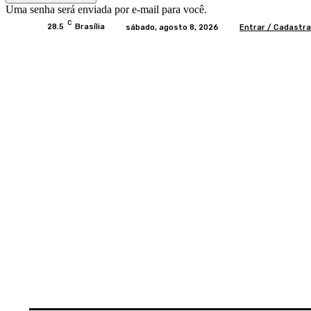
Uma senha será enviada por e-mail para você.
C
28.5
Brasília
sábado, agosto 8, 2026
Entrar / Cadastra
Home
BRASIL
BRASÍLIA
POLÍTICA
EC