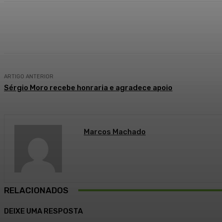
Compartilhado
Facebook
WhatsApp
ARTIGO ANTERIOR
Sérgio Moro recebe honraria e agradece apoio
Marcos Machado
RELACIONADOS
DEIXE UMA RESPOSTA