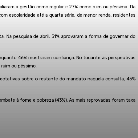
aliaram a gestão como regular e 27% como ruim ou péssima. Da
m escolaridade até a quarta série, de menor renda, residentes
a. Na pesquisa de abril, 51% aprovaram a forma de governar do
nquanto 46% mostraram confiança. No tocante às perspectivas
 ruim ou péssimo.
xpectativas sobre o restante do mandato naquela consulta, 45%
combate à fome e pobreza (43%). As mais reprovadas foram taxa