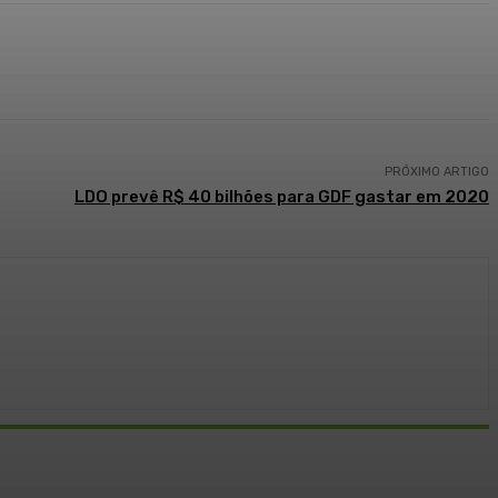
PRÓXIMO ARTIGO
LDO prevê R$ 40 bilhões para GDF gastar em 2020