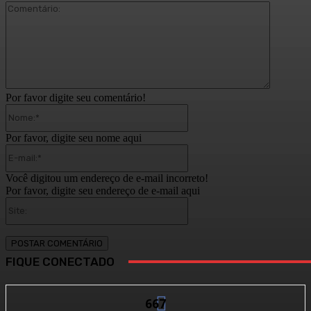
Comentár
Por favor digite seu comentário!
Nome:*
Por favor, digite seu nome aqui
E-
mail:*
Você digitou um endereço de e-mail incorreto!
Por favor, digite seu endereço de e-mail aqui
Site:
FIQUE CONECTADO
667