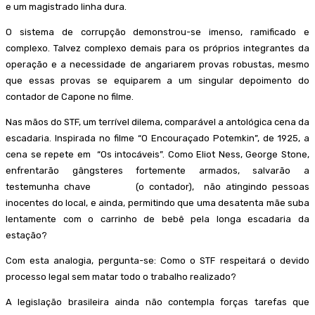
e um magistrado linha dura.
O sistema de corrupção demonstrou-se imenso, ramificado e
complexo. Talvez complexo demais para os próprios integrantes da
operação e a necessidade de angariarem provas robustas, mesmo
que essas provas se equiparem a um singular depoimento do
contador de Capone no filme.
Nas mãos do STF, um terrível dilema, comparável a antológica cena da
escadaria. Inspirada no filme “O Encouraçado Potemkin”, de 1925, a
cena se repete em “Os intocáveis”. Como Eliot Ness, George Stone,
enfrentarão gângsteres fortemente armados, salvarão a
testemunha chave (o contador), não atingindo pessoas
inocentes do local, e ainda, permitindo que uma desatenta mãe suba
lentamente com o carrinho de bebê pela longa escadaria da
estação?
Com esta analogia, pergunta-se: Como o STF respeitará o devido
processo legal sem matar todo o trabalho realizado?
A legislação brasileira ainda não contempla forças tarefas que