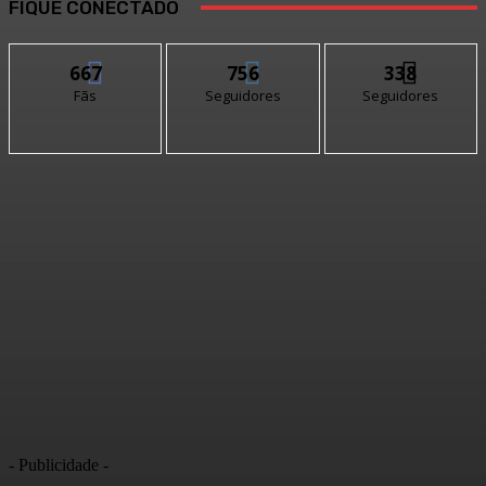
FIQUE CONECTADO
667
756
338
Fãs
Seguidores
Seguidores
- Publicidade -