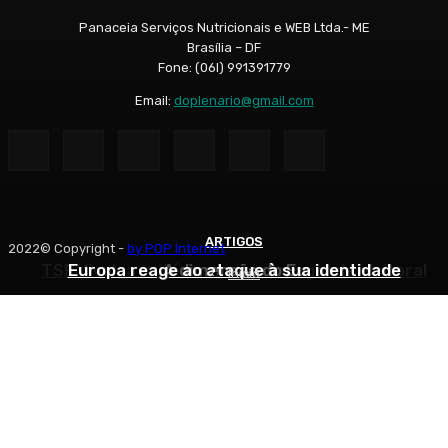
Panaceia Serviços Nutricionais e WEB Ltda.- ME
Brasília – DF
Fone: (06l) 991391779
Email:
doplenario@gmail.com
ARTIGOS
ARTIGOS
ARTIGOS
2022© Copyright -
by POP Internet
TSE divulga critérios para propaganda eleitoral
Europa reage ao ataque à sua identidade
A dimensão do Eu
Início