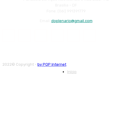
Brasília – DF
Fone: (06l) 991391779
Email:
doplenario@gmail.com
2022© Copyright -
by POP Internet
Início