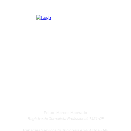
Editor: Marcos Machado
Registro de Jornalista Profissional: 1.121-DF
Panaceia Serviços Nutricionais e WEB Ltda.- ME