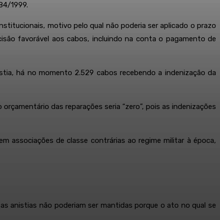
784/1999.
stitucionais, motivo pelo qual não poderia ser aplicado o prazo
isão favorável aos cabos, incluindo na conta o pagamento de
nistia, há no momento 2.529 cabos recebendo a indenização da
orçamentário das reparações seria “zero”, pois as indenizações
associações de classe contrárias ao regime militar à época,
 as anistias não poderiam ser mantidas porque o ato no qual se