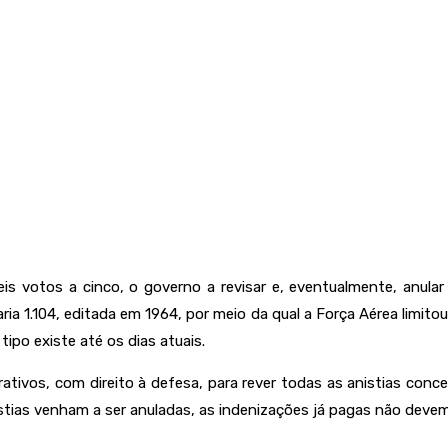
eis votos a cinco, o governo a revisar e, eventualmente, anula
taria 1.104, editada em 1964, por meio da qual a Força Aérea limit
ipo existe até os dias atuais.
rativos, com direito à defesa, para rever todas as anistias co
stias venham a ser anuladas, as indenizações já pagas não devem