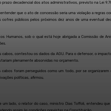
 prazo decadencial dos atos administrativos, previsto na Lei 9.
entender que o ato de concessão seria uma violação a regras con
s cofres públicos pelos próximos dez anos de uma eventual dec
eitos Humanos, sob o qual está hoje abrigada a Comissão de A
ões.
 cabos, contestou os dados da AGU. Para o defensor, o impacto 
estariam plenamente absorvidas no orçamento.
 cabos foram perseguidos como um todo, por se organizarem em 
vações políticas, afirmou.
 um lado, o relator do caso, ministro Dias Toffoli, entendeu que
ndendo assim às condições previstas na Constituição.