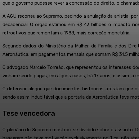
que o governo pudesse rever a concessão do direito, o chamado
A AGU recorreu ao Supremo, pedindo a anulação da anistia, por 
decadencial. O órgão estimou em R$ 43 bilhões o impacto no
retroativos que remontam a 1988, mais correção monetária.
Segundo dados do Ministério da Mulher, da Família e dos Dir
Aeronáutica, em pagamentos mensais que somam R$ 31,5 milh
O advogado Marcelo Torreão, que representou os interesses dos
vinham sendo pagas, em alguns casos, há 17 anos, e assim já 
O defensor alegou que documentos históricos atestam que os
sendo assim indubitável que a portaria da Aeronáutica teve moti
Tese vencedora
O plenário do Supremo mostrou-se dividido sobre o assunto. De
basearam não teve motivação exclusivamente política, não ate