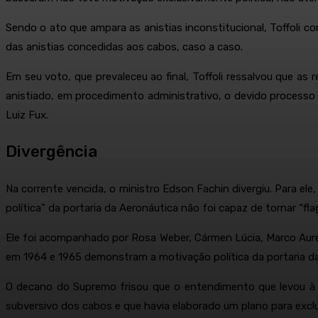
Sendo o ato que ampara as anistias inconstitucional, Toffoli c
das anistias concedidas aos cabos, caso a caso.
Em seu voto, que prevaleceu ao final, Toffoli ressalvou que as
anistiado, em procedimento administrativo, o devido processo
Luiz Fux.
Divergência
Na corrente vencida, o ministro Edson Fachin divergiu. Para el
política” da portaria da Aeronáutica não foi capaz de tornar “f
Ele foi acompanhado por Rosa Weber, Cármen Lúcia, Marco Aurél
em 1964 e 1965 demonstram a motivação política da portaria da 
O decano do Supremo frisou que o entendimento que levou à c
subversivo dos cabos e que havia elaborado um plano para excluí-