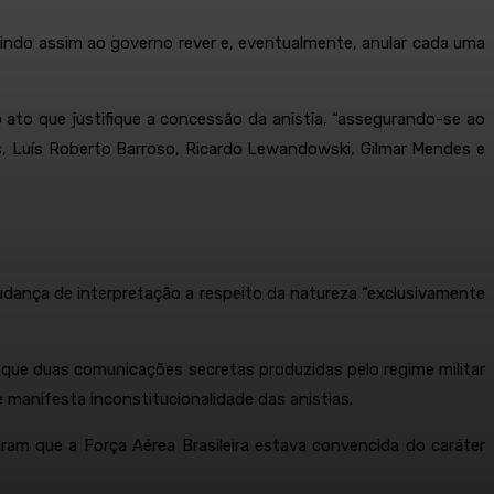
itindo assim ao governo rever e, eventualmente, anular cada uma
o ato que justifique a concessão da anistia, “assegurando-se ao
s, Luís Roberto Barroso, Ricardo Lewandowski, Gilmar Mendes e
mudança de interpretação a respeito da natureza “exclusivamente
 que duas comunicações secretas produzidas pelo regime militar
 manifesta inconstitucionalidade das anistias.
am que a Força Aérea Brasileira estava convencida do caráter