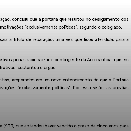
ção, concluiu que a portaria que resultou no desligamento dos
 motivações “exclusivamente políticas”, segundo o colegiado.
s a título de reparação, uma vez que ficou atendida, para a
ivo apenas racionalizar o contingente da Aeronáutica, que em
rativos, sustentou o órgão.
anistias, amparados em um novo entendimento de que a Portaria
ões “exclusivamente políticas”. Por essa visão, as anistias
ça (STJ, que entendeu haver vencido o prazo de cinco anos para