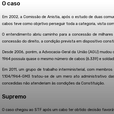
O caso
Em 2002, a Comissão de Anistia, após o estudo de duas comuni
cabos teve como objetivo perseguir toda a categoria, vista com
O entendimento abriu caminho para a concessão de milhares 
concessão do direito, a condição prevista em dispositivo consti
Desde 2006, porém, a Advocacia-Geral da União (AGU) mudou d
1964 possuía quase o mesmo número de cabos (6.339) e soldados
Em 2011, um grupo de trabalho interministerial, com membros 
1.104/1964-GM3 tratou-se de um mero ato administrativo das
concedidas não atenderiam às condições da Constituição.
Supremo
O caso chegou ao STF após um cabo ter obtido decisão favoráve