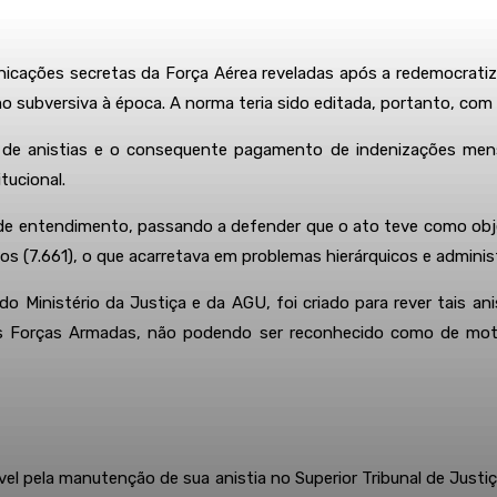
cações secretas da Força Aérea reveladas após a redemocratiza
o subversiva à época. A norma teria sido editada, portanto, com
de anistias e o consequente pagamento de indenizações mensai
tucional.
e entendimento, passando a defender que o ato teve como objet
 (7.661), o que acarretava em problemas hierárquicos e administ
do Ministério da Justiça e da AGU, foi criado para rever tais 
 Forças Armadas, não podendo ser reconhecido como de motivaç
l pela manutenção de sua anistia no Superior Tribunal de Justi