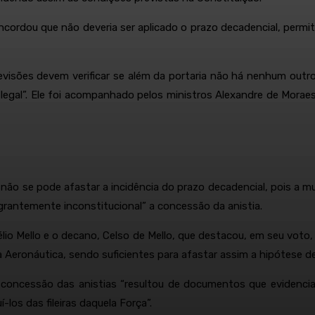
oncordou que não deveria ser aplicado o prazo decadencial, perm
 revisões devem verificar se além da portaria não há nenhum outr
 legal”. Ele foi acompanhado pelos ministros Alexandre de Morae
e, não se pode afastar a incidência do prazo decadencial, pois a 
lagrantemente inconstitucional” a concessão da anistia.
io Mello e o decano, Celso de Mello, que destacou, em seu voto,
Aeronáutica, sendo suficientes para afastar assim a hipótese de
oncessão das anistias “resultou de documentos que evidenciar
los das fileiras daquela Força”.