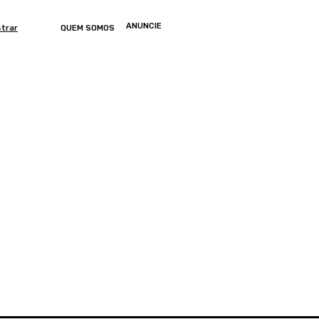
ANUNCIE
strar
QUEM SOMOS
ONOMIA
ARTIGOS
ENTRETENIMENTO
MUNDO
GERAL