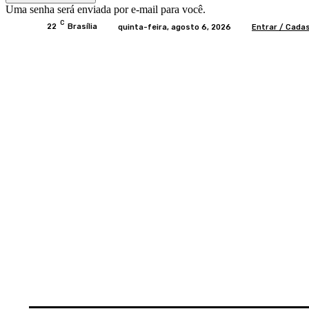
Uma senha será enviada por e-mail para você.
C
22
Brasília
quinta-feira, agosto 6, 2026
Entrar / Cada
Home
BRASIL
BRASÍLIA
POLÍTICA
EC