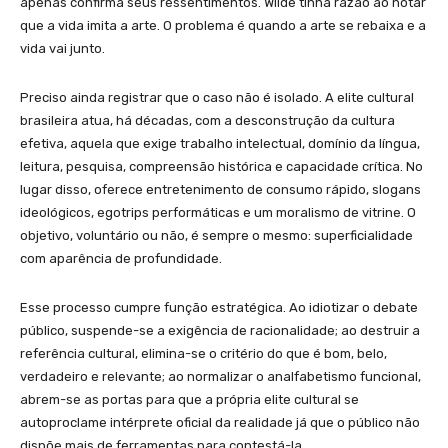
apenas confirma seus ressentimentos. Wilde tinha razão ao notar
que a vida imita a arte. O problema é quando a arte se rebaixa e a
vida vai junto.
Preciso ainda registrar que o caso não é isolado. A elite cultural
brasileira atua, há décadas, com a desconstrução da cultura
efetiva, aquela que exige trabalho intelectual, domínio da língua,
leitura, pesquisa, compreensão histórica e capacidade crítica. No
lugar disso, oferece entretenimento de consumo rápido, slogans
ideológicos, egotrips performáticas e um moralismo de vitrine. O
objetivo, voluntário ou não, é sempre o mesmo: superficialidade
com aparência de profundidade.
Esse processo cumpre função estratégica. Ao idiotizar o debate
público, suspende-se a exigência de racionalidade; ao destruir a
referência cultural, elimina-se o critério do que é bom, belo,
verdadeiro e relevante; ao normalizar o analfabetismo funcional,
abrem-se as portas para que a própria elite cultural se
autoproclame intérprete oficial da realidade já que o público não
dispõe mais de ferramentas para contestá-la.