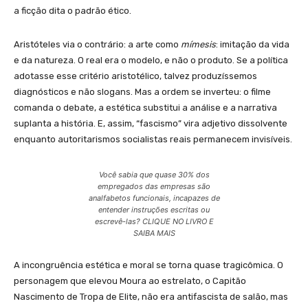
a ficção dita o padrão ético.
Aristóteles via o contrário: a arte como
mímesis
: imitação da vida
e da natureza. O real era o modelo, e não o produto. Se a política
adotasse esse critério aristotélico, talvez produzíssemos
diagnósticos e não slogans. Mas a ordem se inverteu: o filme
comanda o debate, a estética substitui a análise e a narrativa
suplanta a história. E, assim, “fascismo” vira adjetivo dissolvente
enquanto autoritarismos socialistas reais permanecem invisíveis.
Você sabia que quase 30% dos
empregados das empresas são
analfabetos funcionais, incapazes de
entender instruções escritas ou
escrevê-las? CLIQUE NO LIVRO E
SAIBA MAIS
A incongruência estética e moral se torna quase tragicômica. O
personagem que elevou Moura ao estrelato, o Capitão
Nascimento de Tropa de Elite, não era antifascista de salão, mas