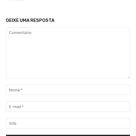
DEIXE UMA RESPOSTA
Comentário:
No
E-
mai
Sit