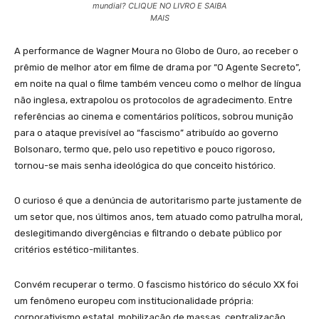
mundial? CLIQUE NO LIVRO E SAIBA
MAIS
A performance de Wagner Moura no Globo de Ouro, ao receber o
prêmio de melhor ator em filme de drama por “O Agente Secreto”,
em noite na qual o filme também venceu como o melhor de língua
não inglesa, extrapolou os protocolos de agradecimento. Entre
referências ao cinema e comentários políticos, sobrou munição
para o ataque previsível ao “fascismo” atribuído ao governo
Bolsonaro, termo que, pelo uso repetitivo e pouco rigoroso,
tornou-se mais senha ideológica do que conceito histórico.
O curioso é que a denúncia de autoritarismo parte justamente de
um setor que, nos últimos anos, tem atuado como patrulha moral,
deslegitimando divergências e filtrando o debate público por
critérios estético-militantes.
Convém recuperar o termo. O fascismo histórico do século XX foi
um fenômeno europeu com institucionalidade própria:
corporativismo estatal, mobilização de massas, centralização