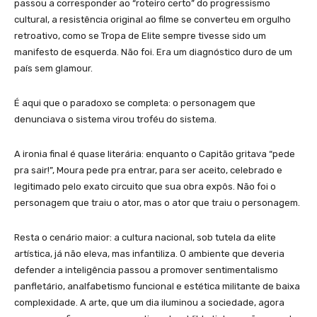
passou a corresponder ao “roteiro certo” do progressismo
cultural, a resistência original ao filme se converteu em orgulho
retroativo, como se Tropa de Elite sempre tivesse sido um
manifesto de esquerda. Não foi. Era um diagnóstico duro de um
país sem glamour.
É aqui que o paradoxo se completa: o personagem que
denunciava o sistema virou troféu do sistema.
A ironia final é quase literária: enquanto o Capitão gritava “pede
pra sair!”, Moura pede pra entrar, para ser aceito, celebrado e
legitimado pelo exato circuito que sua obra expôs. Não foi o
personagem que traiu o ator, mas o ator que traiu o personagem.
Resta o cenário maior: a cultura nacional, sob tutela da elite
artística, já não eleva, mas infantiliza. O ambiente que deveria
defender a inteligência passou a promover sentimentalismo
panfletário, analfabetismo funcional e estética militante de baixa
complexidade. A arte, que um dia iluminou a sociedade, agora