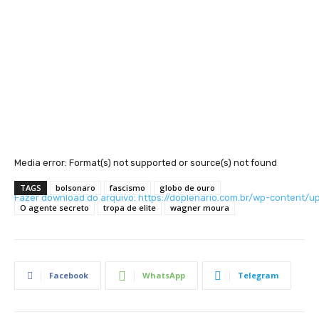
Media error: Format(s) not supported or source(s) not found
TAGS
bolsonaro
fascismo
globo de ouro
Fazer download do arquivo: https://doplenario.com.br/wp-content
O agente secreto
tropa de elite
wagner moura
00:00
Facebook
WhatsApp
Telegram