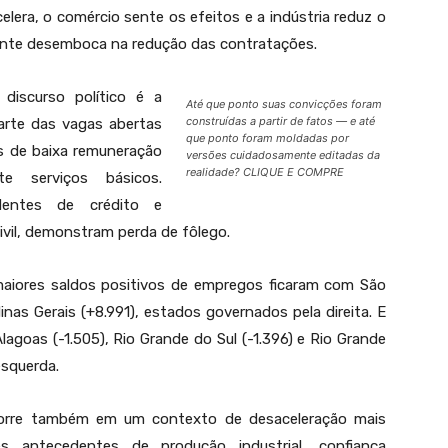
era, o comércio sente os efeitos e a indústria reduz o
ente desemboca na redução das contratações.
discurso político é a
Até que ponto suas convicções foram
construídas a partir de fatos — e até
arte das vagas abertas
que ponto foram moldadas por
s de baixa remuneração
versões cuidadosamente editadas da
realidade? CLIQUE E COMPRE
te serviços básicos.
dentes de crédito e
ivil, demonstram perda de fôlego.
maiores saldos positivos de empregos ficaram com São
Minas Gerais (+8.991), estados governados pela direita. E
agoas (-1.505), Rio Grande do Sul (-1.396) e Rio Grande
esquerda.
orre também em um contexto de desaceleração mais
es antecedentes de produção industrial, confiança