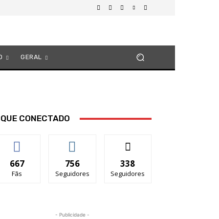
O
GERAL
IQUE CONECTADO
667
756
338
Fãs
Seguidores
Seguidores
- Publicidade -