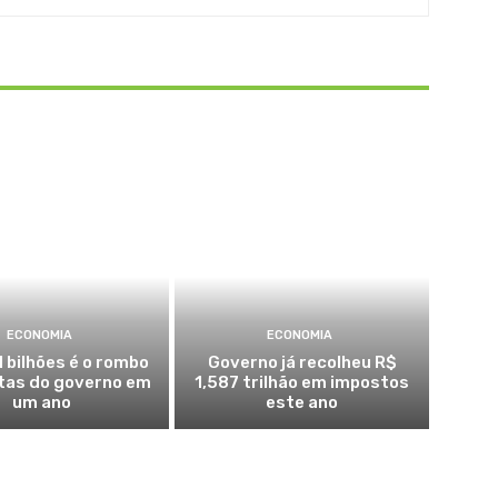
ECONOMIA
ECONOMIA
1 bilhões é o rombo
Governo já recolheu R$
tas do governo em
1,587 trilhão em impostos
um ano
este ano