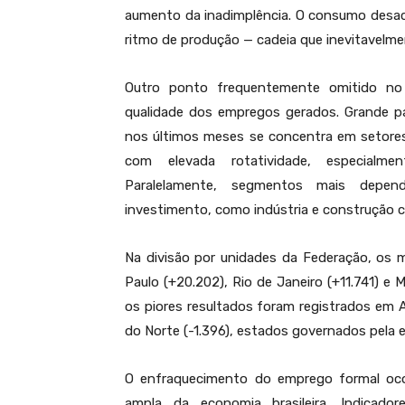
aumento da inadimplência. O consumo desacel
ritmo de produção — cadeia que inevitavelm
Outro ponto frequentemente omitido no 
qualidade dos empregos gerados. Grande p
nos últimos meses se concentra em setore
com elevada rotatividade, especialmen
Paralelamente, segmentos mais depen
investimento, como indústria e construção c
Na divisão por unidades da Federação, os 
Paulo (+20.202), Rio de Janeiro (+11.741) e 
os piores resultados foram registrados em Al
do Norte (-1.396), estados governados pela 
O enfraquecimento do emprego formal oc
ampla da economia brasileira. Indicador