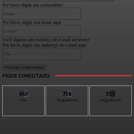
Por favor digite seu comentário!
Nome:*
Por favor, digite seu nome aqui
E-
mail:*
Você digitou um endereço de e-mail incorreto!
Por favor, digite seu endereço de e-mail aqui
Site:
FIQUE CONECTADO
667
756
338
Fãs
Seguidores
Seguidores