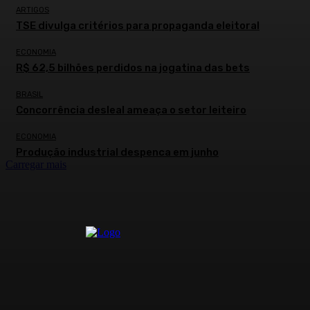
ARTIGOS
TSE divulga critérios para propaganda eleitoral
ECONOMIA
R$ 62,5 bilhões perdidos na jogatina das bets
BRASIL
Concorrência desleal ameaça o setor leiteiro
ECONOMIA
Produção industrial despenca em junho
Carregar mais