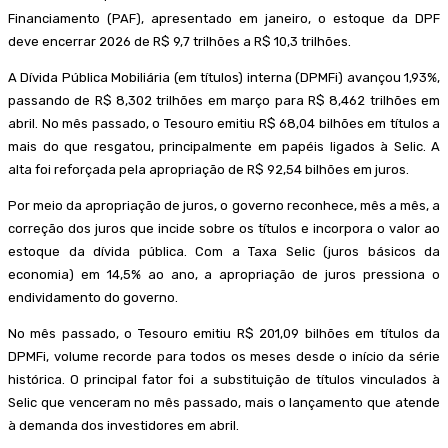
Financiamento (PAF), apresentado em janeiro, o estoque da DPF
deve encerrar 2026 de R$ 9,7 trilhões a R$ 10,3 trilhões.
A Dívida Pública Mobiliária (em títulos) interna (DPMFi) avançou 1,93%,
passando de R$ 8,302 trilhões em março para R$ 8,462 trilhões em
abril. No mês passado, o Tesouro emitiu R$ 68,04 bilhões em títulos a
mais do que resgatou, principalmente em papéis ligados à Selic. A
alta foi reforçada pela apropriação de R$ 92,54 bilhões em juros.
Por meio da apropriação de juros, o governo reconhece, mês a mês, a
correção dos juros que incide sobre os títulos e incorpora o valor ao
estoque da dívida pública. Com a Taxa Selic (juros básicos da
economia) em 14,5% ao ano, a apropriação de juros pressiona o
endividamento do governo.
No mês passado, o Tesouro emitiu R$ 201,09 bilhões em títulos da
DPMFi, volume recorde para todos os meses desde o início da série
histórica. O principal fator foi a substituição de títulos vinculados à
Selic que venceram no mês passado, mais o lançamento que atende
à demanda dos investidores em abril.