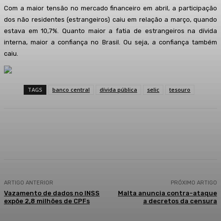
Com a maior tensão no mercado financeiro em abril, a participação
dos não residentes (estrangeiros) caiu em relação a março, quando
estava em 10,7%. Quanto maior a fatia de estrangeiros na dívida
interna, maior a confiança no Brasil. Ou seja, a confiança também
caiu.
TAGS
banco central
dívida pública
selic
tesouro
Facebook
WhatsApp
Telegram
ARTIGO ANTERIOR
PRÓXIMO ARTIGO
Vazamento de dados no INSS
Malta anuncia contra-ataque
expõe 2,8 milhões de CPFs
a decretos da censura