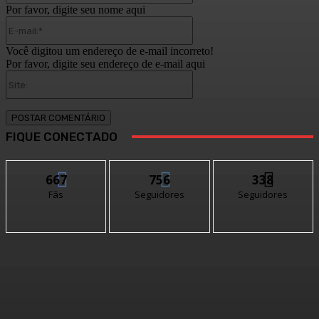
Por favor, digite seu nome aqui
E-
mail:*
Você digitou um endereço de e-mail incorreto!
Por favor, digite seu endereço de e-mail aqui
Site:
FIQUE CONECTADO
667
756
338
Fãs
Seguidores
Seguidores