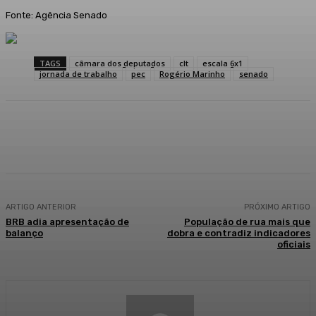
Fonte: Agência Senado
TAGS
câmara dos deputados
clt
escala 6x1
jornada de trabalho
pec
Rogério Marinho
senado
Facebook
WhatsApp
Telegram
ARTIGO ANTERIOR
PRÓXIMO ARTIGO
BRB adia apresentação de
População de rua mais que
balanço
dobra e contradiz indicadores
oficiais