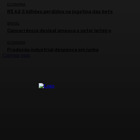
ECONOMIA
R$ 62,5 bilhões perdidos na jogatina das bets
BRASIL
Concorrência desleal ameaça o setor leiteiro
ECONOMIA
Produção industrial despenca em junho
Carregar mais