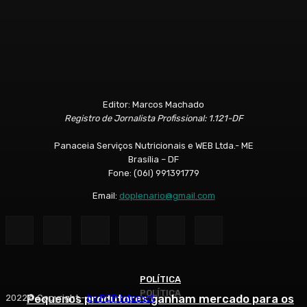
Editor: Marcos Machado
Registro de Jornalista Profissional: 1.121-DF
Panaceia Serviços Nutricionais e WEB Ltda.- ME
Brasília – DF
Fone: (06l) 991391779
Email:
doplenario@gmail.com
POLÍTICA
POLÍTICA
ARTIGOS
Pequenos produtores ganham mercado para os
2022© Copyright -
by POP Internet