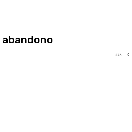
de abandono
0
476