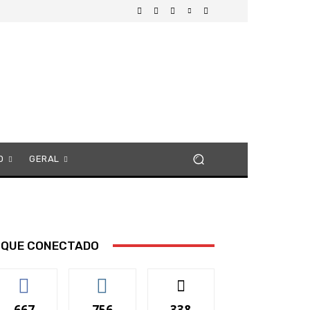
O
GERAL
IQUE CONECTADO
667
756
338