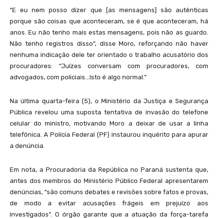
“E eu nem posso dizer que [as mensagens] são autênticas
porque são coisas que aconteceram, se é que aconteceram, há
anos. Eu não tenho mais estas mensagens, pois não as guardo.
Não tenho registros disso”, disse Moro, reforçando não haver
nenhuma indicação dele ter orientado o trabalho acusatório dos
procuradores: “Juízes conversam com procuradores, com
advogados, com policiais…Isto é algo normal.”
Na última quarta-feira (5), o Ministério da Justiça e Segurança
Pública revelou uma suposta tentativa de invasão do telefone
celular do ministro, motivando Moro a deixar de usar a linha
telefônica. A Polícia Federal (PF) instaurou inquérito para apurar
a denúncia.
Em nota, a Procuradoria da República no Paraná sustenta que,
antes dos membros do Ministério Público Federal apresentarem
denúncias, “são comuns debates e revisões sobre fatos e provas,
de modo a evitar acusações frágeis em prejuízo aos
investigados”. O órgão garante que a atuação da força-tarefa