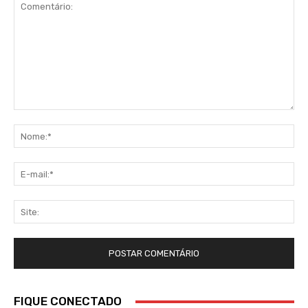
Comentário:
No
E-
mai
Sit
FIQUE CONECTADO