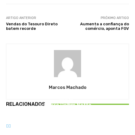
ARTIGO ANTERIOR
PRÓXIMO ARTIGO
Vendas do Tesouro Direto
Aumenta a confiança do
batem recorde
comércio, aponta FGV
Marcos Machado
GERAL
BRASIL
GERAL
RELACIONADOS
Morre Delfim Netto
Governo de Minas regulariza propriedades
Vacina contra a dengue tem eficácia de 79,6%
rurais na bacia do Rio Paraopeba