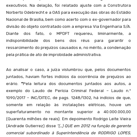
executivos. Na delação, foi relatado ajuste com a Construtora
Norberto Odebrecht e a OAS para execução das obras do Estádio
Nacional de Brasília, bem como acerto com o ex-governador para
divisão do objeto contratado com a empresa Via Engenharia S/A.
Diante dos fato, o MPDFT requereu, liminarmente, a
indisponibilidade dos bens dos réus para garantir o
ressarcimento do prejuízos causados e, no mérito, a condenação
pela prática de ato de improbidade administrativa.
Ao analisar o caso, a juíza vislumbrou que, pelos documentos
juntados, haviam fortes indícios da ocorrência de prejuízos ao
erário.
“
Pela leitura dos documentos juntados aos autos, a
exemplo do Laudo de Perícia Criminal Federal – Laudo n.º
1090/2017 – INC/DITEC, de pags. 1248/1302, há indícios de que,
somente em relação às instalações elétricas, houve um
superfaturamento no montante superior a 40.000.000,00
(Quarenta milhões de reais). Em depoimento Rodrigo Leite Vieira
(Andrade Gutierrez) disse
“(…) QUE em 2012 na função de gerente
comercial subordinado à Superintendência de RODRIGO LOPES,