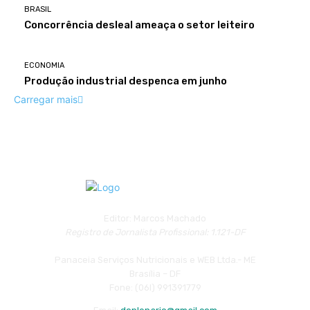
BRASIL
Concorrência desleal ameaça o setor leiteiro
ECONOMIA
Produção industrial despenca em junho
Carregar mais
Editor: Marcos Machado
Registro de Jornalista Profissional: 1.121-DF
Panaceia Serviços Nutricionais e WEB Ltda.- ME
Brasília – DF
Fone: (06l) 991391779