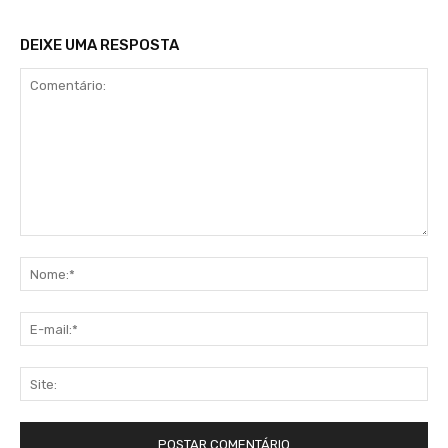
DEIXE UMA RESPOSTA
Comentário:
No
E-
mai
Sit