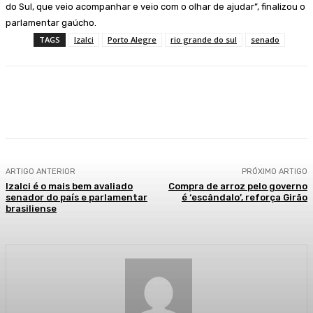
do Sul, que veio acompanhar e veio com o olhar de ajudar”, finalizou o
parlamentar gaúcho.
TAGS
Izalci
Porto Alegre
rio grande do sul
senado
Facebook
WhatsApp
Telegram
ARTIGO ANTERIOR
PRÓXIMO ARTIGO
Izalci é o mais bem avaliado
Compra de arroz pelo governo
senador do país e parlamentar
é ‘escândalo’, reforça Girão
brasiliense