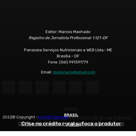
Editor: Marcos Machado
Registro de Jornalista Profissional: 1.121-DF
Panaceia Serviços Nutricionais e WEB Ltda.- ME
Brasília – DF
Fone: (06l) 991391779
Email:
doplenario@gmail.com
BRASIL
BRASIL
BRASIL
Brasil sofre mais de 40 invasões de propriedades
2022© Copyright -
by POP Internet
CMN autoriza renegociação de dívida rural
Crise no crédito rural sufoca o produtor
rurais
Início