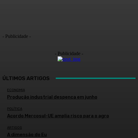
- Publicidade -
- Publicidade -
ÚLTIMOS ARTIGOS
ECONOMIA
Produção industrial despenca em junho
POLÍTICA
Acordo Mercosul-UE amplia risco para o agro
ARTIGOS
A dimensão do Eu