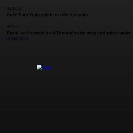
BRASÍLIA
Café Som Viola celebra o dia dos pais
BRASIL
Brasil sofre mais de 40 invasões de propriedades rurais
Carregar mais