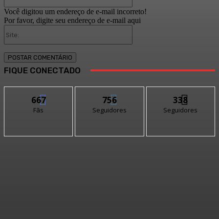
mail:*
Você digitou um endereço de e-mail incorreto!
Por favor, digite seu endereço de e-mail aqui
Site:
FIQUE CONECTADO
667
756
338
Fãs
Seguidores
Seguidores