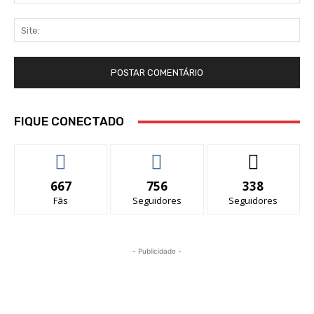
mai
Sit
FIQUE CONECTADO
667
756
338
Fãs
Seguidores
Seguidores
- Publicidade -