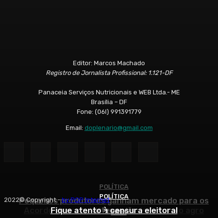
Editor: Marcos Machado
Registro de Jornalista Profissional: 1.121-DF
Panaceia Serviços Nutricionais e WEB Ltda.- ME
Brasília – DF
Fone: (06l) 991391779
Email:
doplenario@gmail.com
POLÍTICA
POLÍTICA
POLÍTICA
Pequenos produtores ganham mercado para os
2022© Copyright -
by POP Internet
Acordo Mercosul-UE amplia risco para o agro
Fique atento à censura eleitoral
artesanais
Início