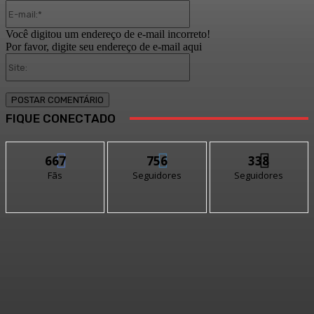
E-
mail:*
Você digitou um endereço de e-mail incorreto!
Por favor, digite seu endereço de e-mail aqui
Site:
FIQUE CONECTADO
667
756
338
Fãs
Seguidores
Seguidores