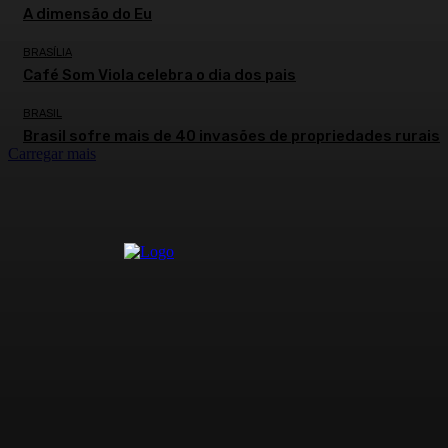
A dimensão do Eu
BRASÍLIA
Café Som Viola celebra o dia dos pais
BRASIL
Brasil sofre mais de 40 invasões de propriedades rurais
Carregar mais