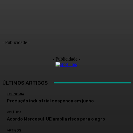
- Publicidade -
- Publicidade -
ÚLTIMOS ARTIGOS
ECONOMIA
Produção industrial despenca em junho
POLÍTICA
Acordo Mercosul-UE amplia risco para o agro
ARTIGOS