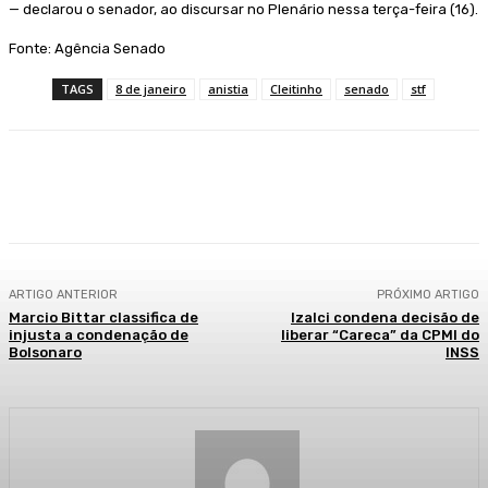
— declarou o senador, ao discursar no Plenário nessa terça-feira (16).
Fonte: Agência Senado
TAGS
8 de janeiro
anistia
Cleitinho
senado
stf
Facebook
WhatsApp
Telegram
ARTIGO ANTERIOR
PRÓXIMO ARTIGO
Marcio Bittar classifica de
Izalci condena decisão de
injusta a condenação de
liberar “Careca” da CPMI do
Bolsonaro
INSS