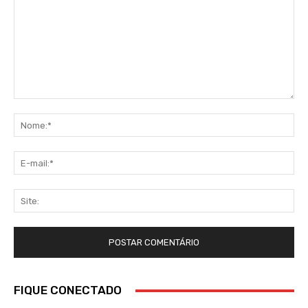
Comentário:
No
E-
mai
Sit
FIQUE CONECTADO