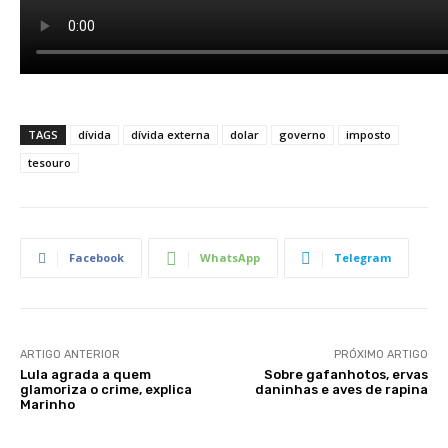
TAGS
dívida
dívida externa
dolar
governo
imposto
tesouro
Facebook
WhatsApp
Telegram
ARTIGO ANTERIOR
PRÓXIMO ARTIGO
Lula agrada a quem
Sobre gafanhotos, ervas
glamoriza o crime, explica
daninhas e aves de rapina
Marinho