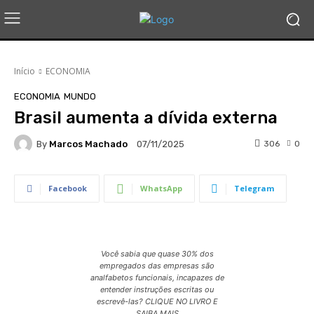
Início
ECONOMIA
ECONOMIA
MUNDO
Brasil aumenta a dívida externa
By
Marcos Machado
306
0
07/11/2025
Facebook
WhatsApp
Telegram
Você sabia que quase 30% dos
empregados das empresas são
analfabetos funcionais, incapazes de
entender instruções escritas ou
escrevê-las? CLIQUE NO LIVRO E
SAIBA MAIS