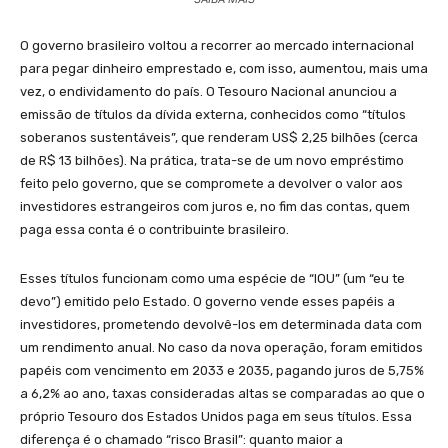
O governo brasileiro voltou a recorrer ao mercado internacional
para pegar dinheiro emprestado e, com isso, aumentou, mais uma
vez, o endividamento do país. O Tesouro Nacional anunciou a
emissão de títulos da dívida externa, conhecidos como “títulos
soberanos sustentáveis”, que renderam US$ 2,25 bilhões (cerca
de R$ 13 bilhões). Na prática, trata-se de um novo empréstimo
feito pelo governo, que se compromete a devolver o valor aos
investidores estrangeiros com juros e, no fim das contas, quem
paga essa conta é o contribuinte brasileiro.
Esses títulos funcionam como uma espécie de “IOU” (um “eu te
devo”) emitido pelo Estado. O governo vende esses papéis a
investidores, prometendo devolvê-los em determinada data com
um rendimento anual. No caso da nova operação, foram emitidos
papéis com vencimento em 2033 e 2035, pagando juros de 5,75%
a 6,2% ao ano, taxas consideradas altas se comparadas ao que o
próprio Tesouro dos Estados Unidos paga em seus títulos. Essa
diferença é o chamado “risco Brasil”: quanto maior a