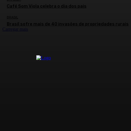
Café Som Viola celebra o dia dos pais
BRASIL
Brasil sofre mais de 40 invasões de propriedades rurais
Carregar mais