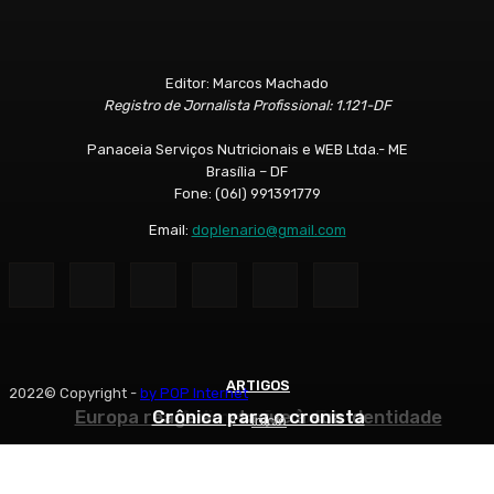
Editor: Marcos Machado
Registro de Jornalista Profissional: 1.121-DF
Panaceia Serviços Nutricionais e WEB Ltda.- ME
Brasília – DF
Fone: (06l) 991391779
Email:
doplenario@gmail.com
ARTIGOS
ARTIGOS
ARTIGOS
2022© Copyright -
by POP Internet
Europa reage ao ataque à sua identidade
Crônica para o cronista
A dimensão do Eu
Início