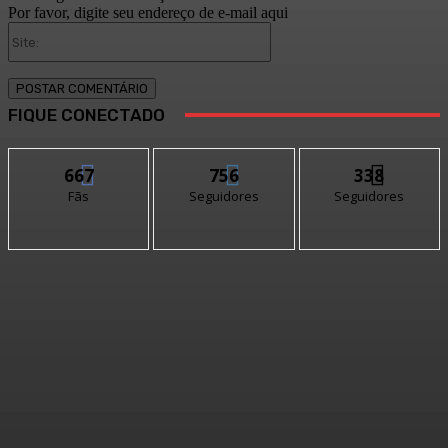
Por favor, digite seu endereço de e-mail aqui
Site:
FIQUE CONECTADO
667
756
338
Fãs
Seguidores
Seguidores