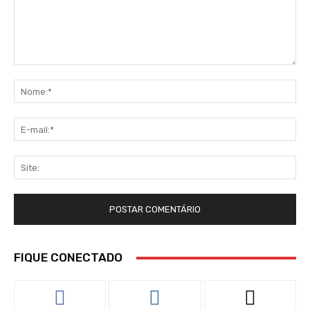
Comentário:
No
E-
mai
Sit
FIQUE CONECTADO