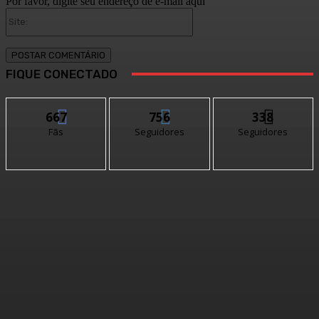
Por favor, digite seu endereço de e-mail aqui
Site:
FIQUE CONECTADO
667
756
338
Fãs
Seguidores
Seguidores