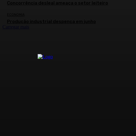
Concorrência desleal ameaça o setor leiteiro
ECONOMIA
Produção industrial despenca em junho
Carregar mais