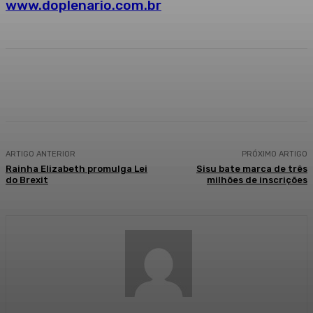
www.doplenario.com.br
Facebook
WhatsApp
Telegram
ARTIGO ANTERIOR
PRÓXIMO ARTIGO
Rainha Elizabeth promulga Lei
Sisu bate marca de três
do Brexit
milhões de inscrições