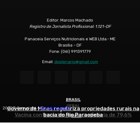
Editor: Marcos Machado
Registro de Jornalista Profissional: 1.121-DF
Panaceia Serviços Nutricionais e WEB Ltda.- ME
Brasília – DF
Fone: (06l) 991391779
Email:
doplenario@gmail.com
BRASIL
GERAL
GERAL
Governo de Minas regulariza propriedades rurais na
2022© Copyright -
by POP Internet
Vacina contra a dengue tem eficácia de 79,6%
bacia do Rio Paraopeba
Morre Delfim Netto
Início