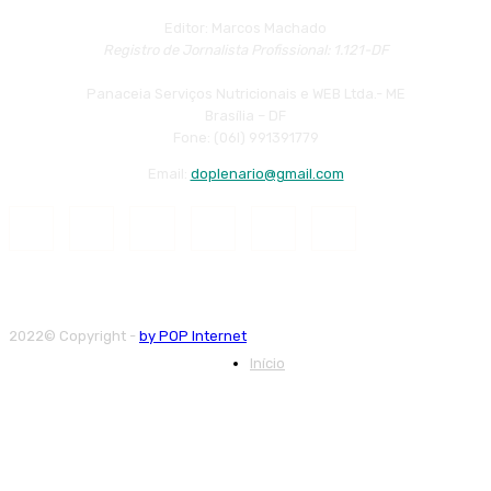
Editor: Marcos Machado
Registro de Jornalista Profissional: 1.121-DF
Panaceia Serviços Nutricionais e WEB Ltda.- ME
Brasília – DF
Fone: (06l) 991391779
Email:
doplenario@gmail.com
2022© Copyright -
by POP Internet
Início