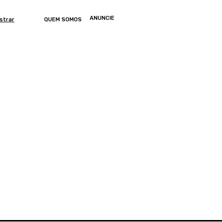
ANUNCIE
strar
QUEM SOMOS
ONOMIA
ARTIGOS
ENTRETENIMENTO
MUNDO
GERAL