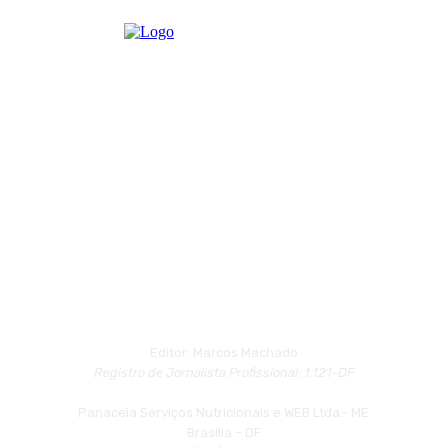
Editor: Marcos Machado
Registro de Jornalista Profissional: 1.121-DF
Panaceia Serviços Nutricionais e WEB Ltda.- ME
Brasília – DF