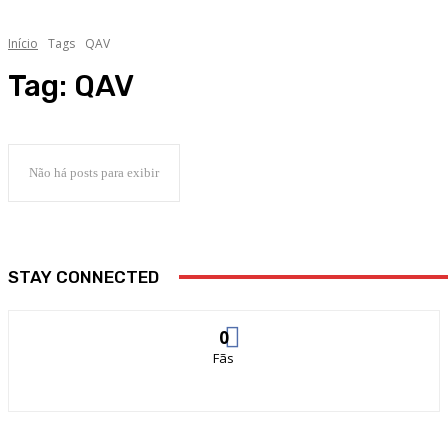
Início
Tags
QAV
Tag:
QAV
Não há posts para exibir
STAY CONNECTED
0
Fãs