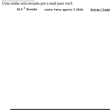
Uma senha será enviada por e-mail para você.
C
20.3
Brasília
sexta-feira, agosto 7, 2026
Entrar / Cada
Home
BRASIL
BRASÍLIA
POLÍTICA
EC