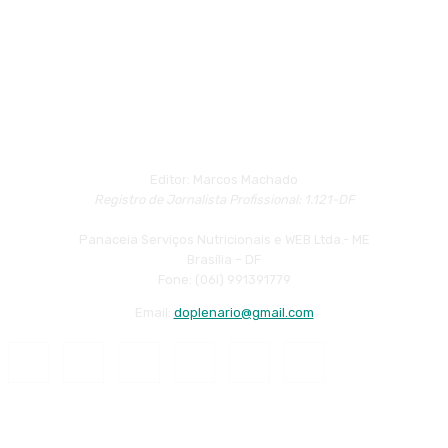
Editor: Marcos Machado
Registro de Jornalista Profissional: 1.121-DF
Panaceia Serviços Nutricionais e WEB Ltda.- ME
Brasília – DF
Fone: (06l) 991391779
Email:
doplenario@gmail.com