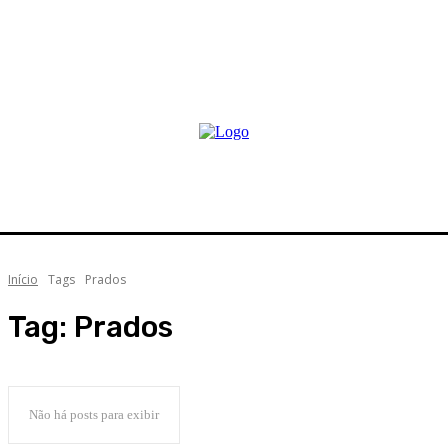
Início
Tags
Prados
Tag:
Prados
Não há posts para exibir