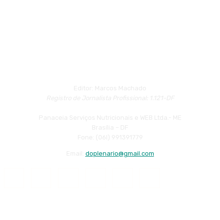
Editor: Marcos Machado
Registro de Jornalista Profissional: 1.121-DF
Panaceia Serviços Nutricionais e WEB Ltda.- ME
Brasília – DF
Fone: (06l) 991391779
Email:
doplenario@gmail.com