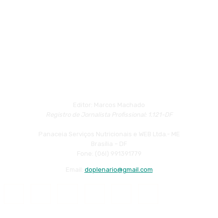
Editor: Marcos Machado
Registro de Jornalista Profissional: 1.121-DF
Panaceia Serviços Nutricionais e WEB Ltda.- ME
Brasília – DF
Fone: (06l) 991391779
Email:
doplenario@gmail.com