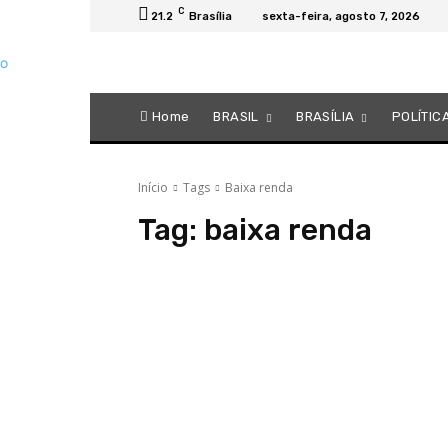
C
21.2
Brasília
sexta-feira, agosto 7, 2026
Home
BRASIL
BRASÍLIA
POLÍTIC
Início
Tags
Baixa renda
Tag:
baixa renda