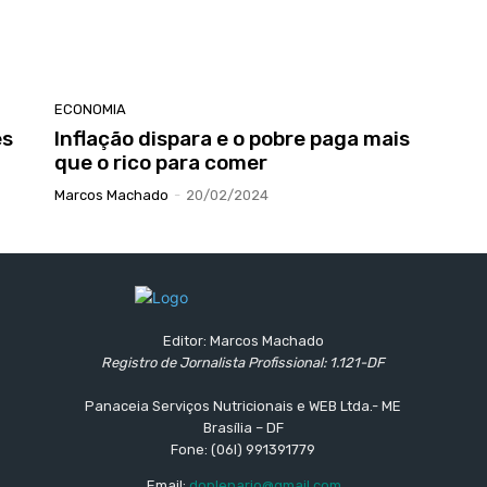
ECONOMIA
es
Inflação dispara e o pobre paga mais
que o rico para comer
Marcos Machado
-
20/02/2024
Editor: Marcos Machado
Registro de Jornalista Profissional: 1.121-DF
Panaceia Serviços Nutricionais e WEB Ltda.- ME
Brasília – DF
Fone: (06l) 991391779
Email:
doplenario@gmail.com