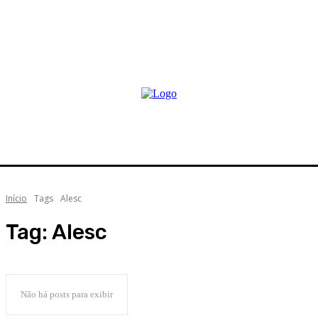
Início
Tags
Alesc
Tag:
Alesc
Não há posts para exibir