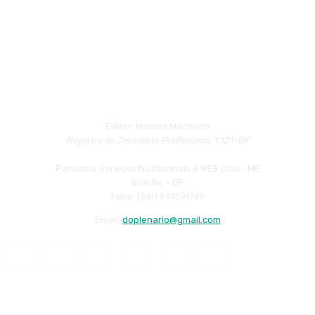
Editor: Marcos Machado
Registro de Jornalista Profissional: 1.121-DF
Panaceia Serviços Nutricionais e WEB Ltda.- ME
Brasília – DF
Fone: (06l) 991391779
Email:
doplenario@gmail.com