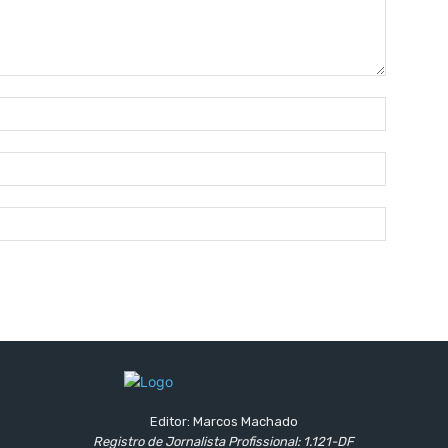
Nome:*
E-
mail:*
Site:
Editor: Marcos Machado
Registro de Jornalista Profissional: 1.121-DF