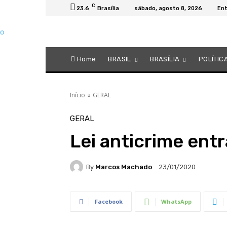
C
23.6
Brasília
sábado, agosto 8, 2026
Ent
Home
BRASIL
BRASÍLIA
POLÍTIC
Início
GERAL
GERAL
Lei anticrime ent
By
Marcos Machado
23/01/2020
Facebook
WhatsApp