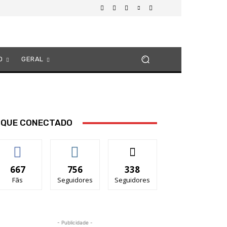
O
GERAL
IQUE CONECTADO
667
756
338
Fãs
Seguidores
Seguidores
- Publicidade -