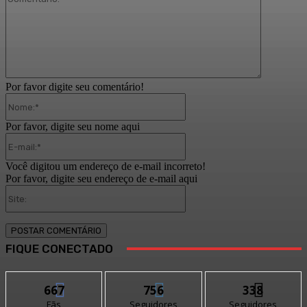
Por favor digite seu comentário!
Nome:*
Por favor, digite seu nome aqui
E-
mail:*
Você digitou um endereço de e-mail incorreto!
Por favor, digite seu endereço de e-mail aqui
Site:
FIQUE CONECTADO
667
756
338
Fãs
Seguidores
Seguidores