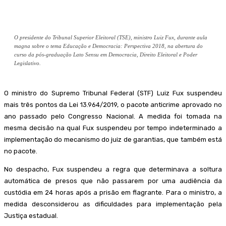
O presidente do Tribunal Superior Eleitoral (TSE), ministro Luiz Fux, durante aula
magna sobre o tema Educação e Democracia: Perspectiva 2018, na abertura do
curso da pós-graduação Lato Sensu em Democracia, Direito Eleitoral e Poder
Legislativo.
O ministro do Supremo Tribunal Federal (STF) Luiz Fux suspendeu
mais três pontos da Lei 13.964/2019, o pacote anticrime aprovado no
ano passado pelo Congresso Nacional. A medida foi tomada na
mesma decisão na qual Fux suspendeu por tempo indeterminado a
implementação do mecanismo do juiz de garantias, que também está
no pacote.
No despacho, Fux suspendeu a regra que determinava a soltura
automática de presos que não passarem por uma audiência da
custódia em 24 horas após a prisão em flagrante. Para o ministro, a
medida desconsiderou as dificuldades para implementação pela
Justiça estadual.