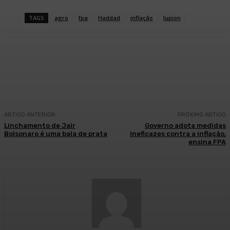
TAGS
agro
fpa
Haddad
inflação
lupion
Facebook
WhatsApp
Telegram
ARTIGO ANTERIOR
PRÓXIMO ARTIGO
Linchamento de Jair
Governo adota medidas
Bolsonaro é uma bala de prata
ineficazes contra a inflação,
ensina FPA