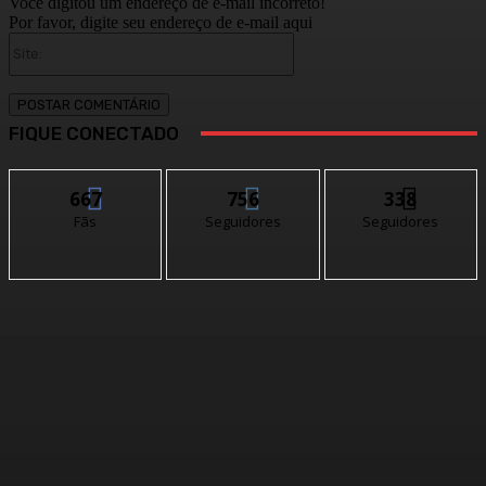
Você digitou um endereço de e-mail incorreto!
Por favor, digite seu endereço de e-mail aqui
Site:
FIQUE CONECTADO
667
756
338
Fãs
Seguidores
Seguidores