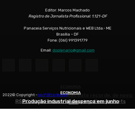
Editor: Marcos Machado
Registro de Jornalista Profissional: 1.121-DF
Panaceia Serviços Nutricionais e WEB Ltda.- ME
Brasília – DF
Fone: (06l) 991391779
Email:
doplenario@gmail.com
ECONOMIA
ECONOMIA
ECONOMIA
Endividamento das famílias bate recorde, de novo:
2022© Copyright -
by POP Internet
R$ 62,5 bilhões perdidos na jogatina das bets
Produção industrial despenca em junho
82%
Início