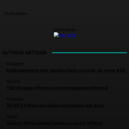
- Publicidade -
- Publicidade -
ÚLTIMOS ARTIGOS
ECONOMIA
Endividamento das famílias bate recorde, de novo: 82%
ARTIGOS
TSE divulga critérios para propaganda eleitoral
ECONOMIA
R$ 62,5 bilhões perdidos na jogatina das bets
BRASIL
Concorrência desleal ameaça o setor leiteiro