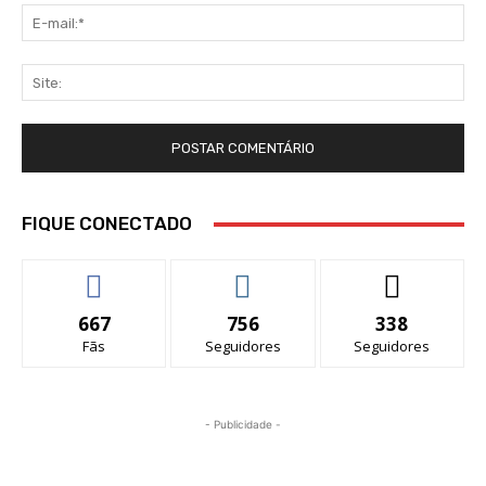
E-
mai
Sit
FIQUE CONECTADO
667
756
338
Fãs
Seguidores
Seguidores
- Publicidade -