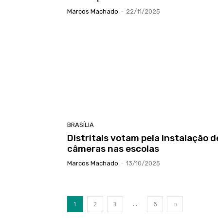
Marcos Machado
-
22/11/2025
BRASÍLIA
Distritais votam pela instalação d
câmeras nas escolas
Marcos Machado
-
13/10/2025
...
1
2
3
6