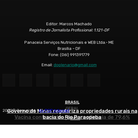
Editor: Marcos Machado
Registro de Jornalista Profissional: 1.121-DF
Panaceia Serviços Nutricionais e WEB Ltda.- ME
Brasília – DF
Fone: (06l) 991391779
Email:
doplenario@gmail.com
BRASIL
GERAL
GERAL
Governo de Minas regulariza propriedades rurais na
2022© Copyright -
by POP Internet
Vacina contra a dengue tem eficácia de 79,6%
bacia do Rio Paraopeba
Morre Delfim Netto
Início