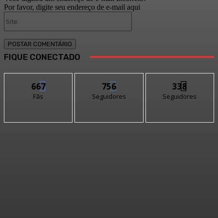
Por favor, digite seu endereço de e-mail aqui
Site:
FIQUE CONECTADO
667
756
338
Fãs
Seguidores
Seguidores