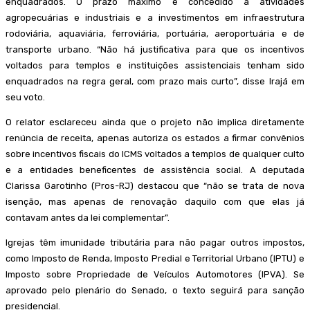
enquadrados. O prazo máximo é concedido a atividades
agropecuárias e industriais e a investimentos em infraestrutura
rodoviária, aquaviária, ferroviária, portuária, aeroportuária e de
transporte urbano. “Não há justificativa para que os incentivos
voltados para templos e instituições assistenciais tenham sido
enquadrados na regra geral, com prazo mais curto”, disse Irajá em
seu voto.
O relator esclareceu ainda que o projeto não implica diretamente
renúncia de receita, apenas autoriza os estados a firmar convênios
sobre incentivos fiscais do ICMS voltados a templos de qualquer culto
e a entidades beneficentes de assistência social. A deputada
Clarissa Garotinho (Pros-RJ) destacou que “não se trata de nova
isenção, mas apenas de renovação daquilo com que elas já
contavam antes da lei complementar”.
Igrejas têm imunidade tributária para não pagar outros impostos,
como Imposto de Renda, Imposto Predial e Territorial Urbano (IPTU) e
Imposto sobre Propriedade de Veículos Automotores (IPVA). Se
aprovado pelo plenário do Senado, o texto seguirá para sanção
presidencial.