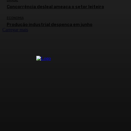
BRASIL
Concorrência desleal ameaça o setor leiteiro
ECONOMIA
Produção industrial despenca em junho
Carregar mais