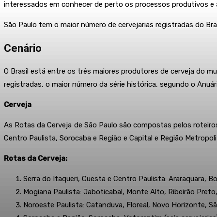
interessados em conhecer de perto os processos produtivos e a 
São Paulo tem o maior número de cervejarias registradas do Bra
Cenário
O Brasil está entre os três maiores produtores de cerveja do mu
registradas, o maior número da série histórica, segundo o Anuári
Cerveja
As Rotas da Cerveja de São Paulo são compostas pelos roteiros 
Centro Paulista, Sorocaba e Região e Capital e Região Metropol
Rotas da Cerveja:
Serra do Itaqueri, Cuesta e Centro Paulista: Araraquara, B
Mogiana Paulista: Jaboticabal, Monte Alto, Ribeirão Preto,
Noroeste Paulista: Catanduva, Floreal, Novo Horizonte, Sã