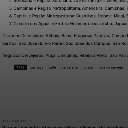
Sorocaba e Região: Sorocaba, Votorantim (seis cervejarias
Campinas e Região Metropolitana: Americana, Campinas, Hor
Capital e Região Metropolitana: Guarulhos, Itapevi, Mauá, 
Circuito das Águas e Frutas: Holambra, Indaiatuba, Jaguari
Destinos Cervejeiros: Atibaia, Bariri, Bragança Paulista, Campo
Santos, São José do Rio Pardo, São José dos Campos, São Roque,
Negócios Cervejeiros: Arujá, Campinas, Ribeirão Preto, São Paulo
TAGS
cachaça
café
cervejaria
queijo
rota da cerveja
Compartilhado
Facebook
WhatsApp
ARTIGO ANTERIOR
Parques paulistas oferecem trilhas, oficinas e brincadeiras