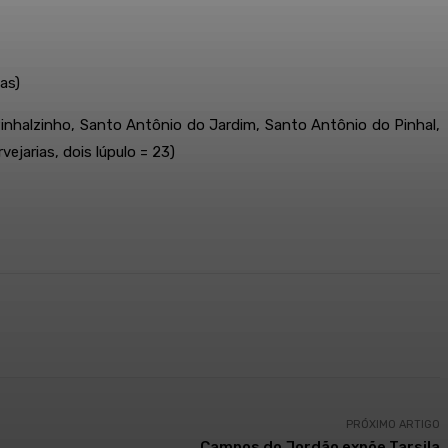
as)
, Pinhalzinho, Santo Antônio do Jardim, Santo Antônio do Pinhal,
jarias, dois lúpulo = 23)
PRÓXIMO ARTIGO
Campos do Jordão expõe Tarsila