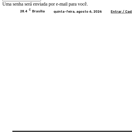
Uma senha será enviada por e-mail para você.
C
28.4
Brasília
quinta-feira, agosto 6, 2026
Entrar / Cad
Home
BRASIL
BRASÍLIA
POLÍTICA
EC