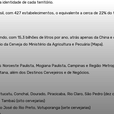
identidade de cada território.
sil, com 427 estabelecimentos, o equivalente a cerca de 22% do t
ndo, com 15,3 bilhões de litros por ano, atrás apenas da China e
o da Cerveja do Ministério da Agricultura e Pecuária (Mapa).
Noroeste Paulista, Mogiana Paulista, Campinas e Região Metropol
itana, além dos Destinos Cervejeiros e de Negócios.
otucatu, Conchal, Dourado, Piracicaba, Rio Claro, São Pedro (dez c
 Tambaú (oito cervejarias)
o José do Rio Preto, Votuporanga (sete cervejarias)