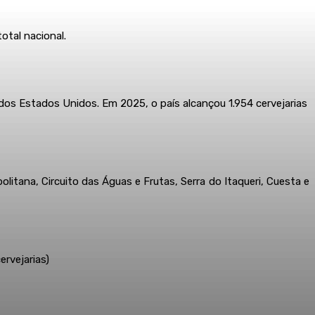
otal nacional.
 dos Estados Unidos. Em 2025, o país alcançou 1.954 cervejarias
itana, Circuito das Águas e Frutas, Serra do Itaqueri, Cuesta e
ervejarias)