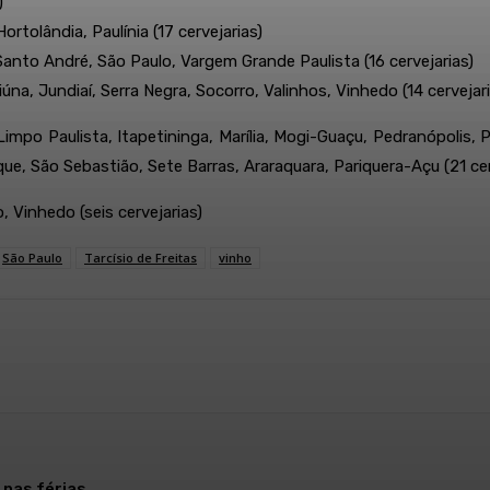
)
tolândia, Paulínia (17 cervejarias)
Santo André, São Paulo, Vargem Grande Paulista (16 cervejarias)
úna, Jundiaí, Serra Negra, Socorro, Valinhos, Vinhedo (14 cervejari
 Limpo Paulista, Itapetininga, Marília, Mogi-Guaçu, Pedranópolis
 São Sebastião, Sete Barras, Araraquara, Pariquera-Açu (21 cerve
, Vinhedo (seis cervejarias)
São Paulo
Tarcísio de Freitas
vinho
Telegram
 nas férias