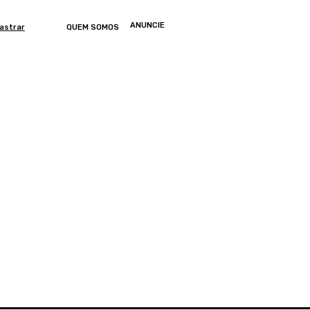
ANUNCIE
astrar
QUEM SOMOS
ONOMIA
ARTIGOS
ENTRETENIMENTO
MUNDO
GERAL