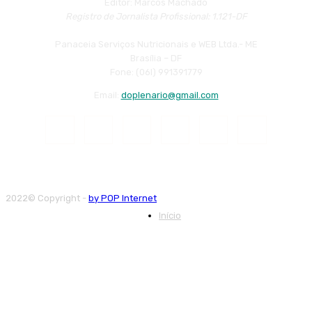
Editor: Marcos Machado
Registro de Jornalista Profissional: 1.121-DF
Panaceia Serviços Nutricionais e WEB Ltda.- ME
Brasília – DF
Fone: (06l) 991391779
Email:
doplenario@gmail.com
2022© Copyright -
by POP Internet
Início