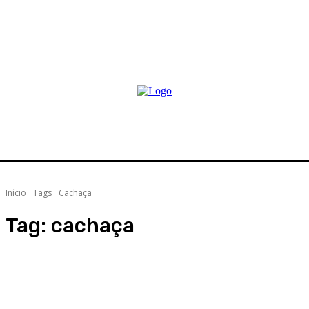
Início
Tags
Cachaça
Tag:
cachaça