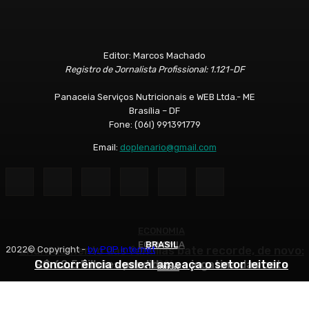
Editor: Marcos Machado
Registro de Jornalista Profissional: 1.121-DF
Panaceia Serviços Nutricionais e WEB Ltda.- ME
Brasília – DF
Fone: (06l) 991391779
Email:
doplenario@gmail.com
ECONOMIA
ECONOMIA
BRASIL
Endividamento das famílias bate recorde, de novo:
2022© Copyright -
by POP Internet
Concorrência desleal ameaça o setor leiteiro
R$ 62,5 bilhões perdidos na jogatina das bets
82%
Início