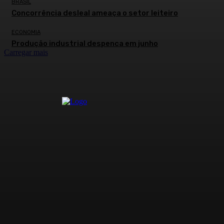
BRASIL
Concorrência desleal ameaça o setor leiteiro
ECONOMIA
Produção industrial despenca em junho
Carregar mais