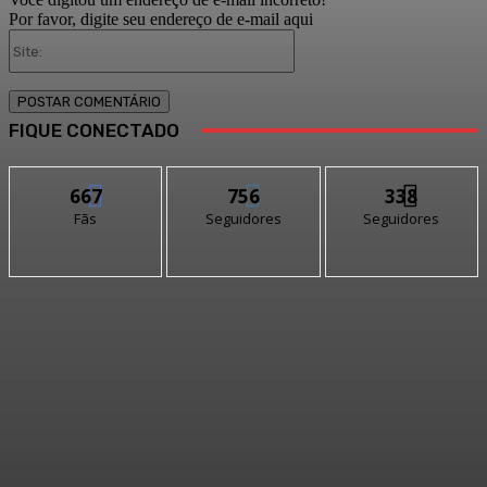
Por favor, digite seu endereço de e-mail aqui
Site:
FIQUE CONECTADO
667
756
338
Fãs
Seguidores
Seguidores