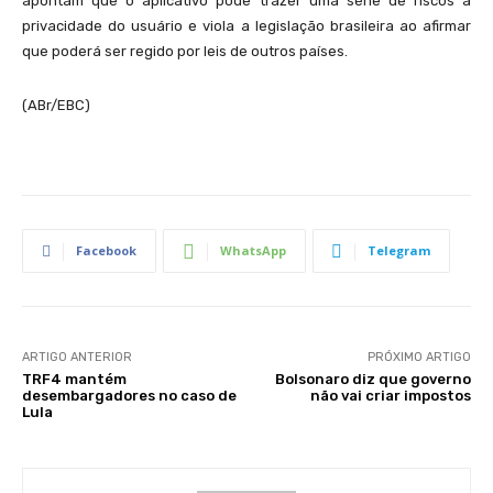
apontam que o aplicativo pode trazer uma série de riscos à
privacidade do usuário e viola a legislação brasileira ao afirmar
que poderá ser regido por leis de outros países.
(ABr/EBC)
Facebook
WhatsApp
Telegram
ARTIGO ANTERIOR
PRÓXIMO ARTIGO
TRF4 mantém
Bolsonaro diz que governo
desembargadores no caso de
não vai criar impostos
Lula