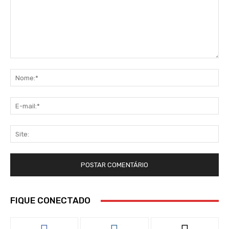
Comentário:
No
E-
mai
Sit
FIQUE CONECTADO