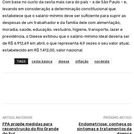
Com base no custo da cesta mais cara do país – a de São Paulo – e,
levando em consideração a determinação constitucional que
estabelece que o salário-mínimo deve ser suficiente para suprir as
despesas de um trabalhador e da família dele com alimentação,
moradia, saúde, educação, vestuário, higiene, transporte, lazer e
previdência, o Dieese estimou que o salário-mínimo ideal deveria ser
de R$ 6.912,69 em abril, o que representa 4,9 vezes o seu valor atual,
estabelecido em R$ 1.412,00, valor nacional.
TAGS
cesta básica
dieese
inflação
nordeste
Facebook
WhatsApp
Telegram
ARTIGO ANTERIOR
PRÓXIMO ARTIGO
FPA propõe medidas para
Endometriose: conheça os
reconstrução do Rio Grande
sintomas e tratamentos da
do Sul
doença