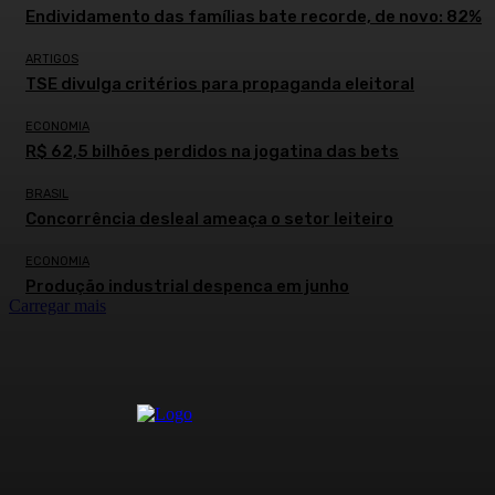
Endividamento das famílias bate recorde, de novo: 82%
ARTIGOS
TSE divulga critérios para propaganda eleitoral
ECONOMIA
R$ 62,5 bilhões perdidos na jogatina das bets
BRASIL
Concorrência desleal ameaça o setor leiteiro
ECONOMIA
Produção industrial despenca em junho
Carregar mais