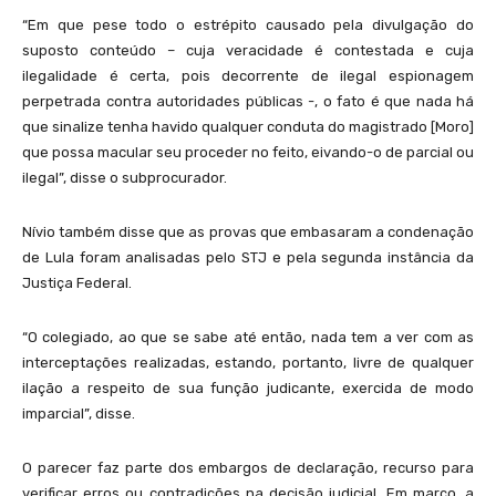
“Em que pese todo o estrépito causado pela divulgação do
suposto conteúdo – cuja veracidade é contestada e cuja
ilegalidade é certa, pois decorrente de ilegal espionagem
perpetrada contra autoridades públicas -, o fato é que nada há
que sinalize tenha havido qualquer conduta do magistrado [Moro]
que possa macular seu proceder no feito, eivando-o de parcial ou
ilegal”, disse o subprocurador.
Nívio também disse que as provas que embasaram a condenação
de Lula foram analisadas pelo STJ e pela segunda instância da
Justiça Federal.
“O colegiado, ao que se sabe até então, nada tem a ver com as
interceptações realizadas, estando, portanto, livre de qualquer
ilação a respeito de sua função judicante, exercida de modo
imparcial”, disse.
O parecer faz parte dos embargos de declaração, recurso para
verificar erros ou contradições na decisão judicial. Em março, a