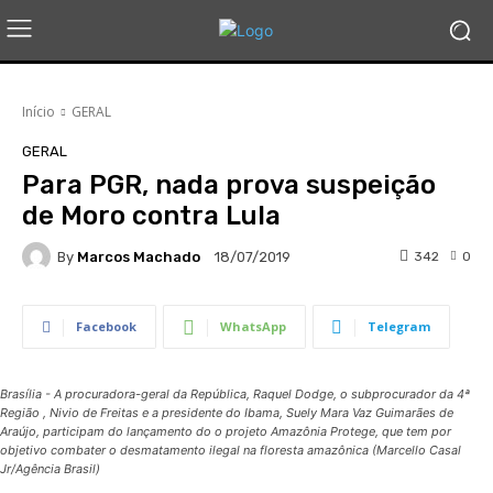
Início
GERAL
GERAL
Para PGR, nada prova suspeição
de Moro contra Lula
By
Marcos Machado
342
0
18/07/2019
Facebook
WhatsApp
Telegram
Brasília - A procuradora-geral da República, Raquel Dodge, o subprocurador da 4ª
Região , Nivio de Freitas e a presidente do Ibama, Suely Mara Vaz Guimarães de
Araújo, participam do lançamento do o projeto Amazônia Protege, que tem por
objetivo combater o desmatamento ilegal na floresta amazônica (Marcello Casal
Jr/Agência Brasil)