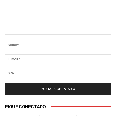
Comentário:
No
E-
mai
Sit
FIQUE CONECTADO