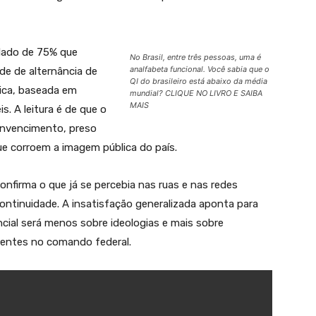
 dado de 75% que
No Brasil, entre três pessoas, uma é
analfabeta funcional. Você sabia que o
e de alternância de
QI do brasileiro está abaixo da média
tica, baseada em
mundial? CLIQUE NO LIVRO E SAIBA
MAIS
s. A leitura é de que o
onvencimento, preso
ue corroem a imagem pública do país.
nfirma o que já se percebia nas ruas e nas redes
o continuidade. A insatisfação generalizada aponta para
cial será menos sobre ideologias e mais sobre
usentes no comando federal.