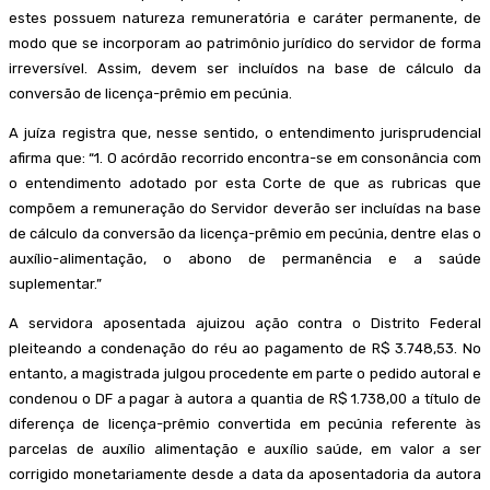
estes possuem natureza remuneratória e caráter permanente, de
modo que se incorporam ao patrimônio jurídico do servidor de forma
irreversível. Assim, devem ser incluídos na base de cálculo da
conversão de licença-prêmio em pecúnia.
A juíza registra que, nesse sentido, o entendimento jurisprudencial
afirma que: “1. O acórdão recorrido encontra-se em consonância com
o entendimento adotado por esta Corte de que as rubricas que
compõem a remuneração do Servidor deverão ser incluídas na base
de cálculo da conversão da licença-prêmio em pecúnia, dentre elas o
auxílio-alimentação, o abono de permanência e a saúde
suplementar.”
A servidora aposentada ajuizou ação contra o Distrito Federal
pleiteando a condenação do réu ao pagamento de R$ 3.748,53. No
entanto, a magistrada julgou procedente em parte o pedido autoral e
condenou o DF a pagar à autora a quantia de R$ 1.738,00 a título de
diferença de licença-prêmio convertida em pecúnia referente às
parcelas de auxílio alimentação e auxílio saúde, em valor a ser
corrigido monetariamente desde a data da aposentadoria da autora