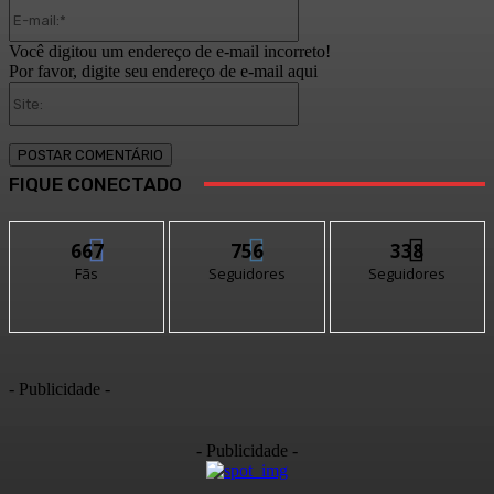
E-
mail:*
Você digitou um endereço de e-mail incorreto!
Por favor, digite seu endereço de e-mail aqui
Site:
FIQUE CONECTADO
667
756
338
Fãs
Seguidores
Seguidores
- Publicidade -
- Publicidade -