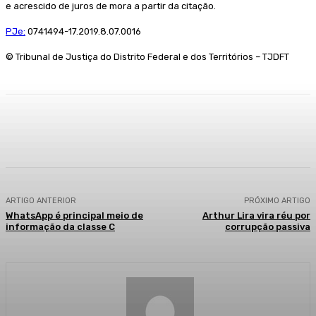
e acrescido de juros de mora a partir da citação.
PJe:
0741494-17.2019.8.07.0016
© Tribunal de Justiça do Distrito Federal e dos Territórios – TJDFT
Facebook
WhatsApp
Telegram
ARTIGO ANTERIOR
PRÓXIMO ARTIGO
WhatsApp é principal meio de
Arthur Lira vira réu por
informação da classe C
corrupção passiva