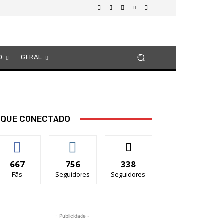
O
GERAL
IQUE CONECTADO
667
756
338
Fãs
Seguidores
Seguidores
- Publicidade -