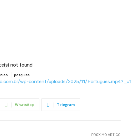
ce(s) not found
inião
pesquisa
ario.com.br/wp-content/uploads/2025/11/Portugues.mp4?_=1
WhatsApp
Telegram
 aumentar ou diminuir o volume.
PRÓXIMO ARTIGO