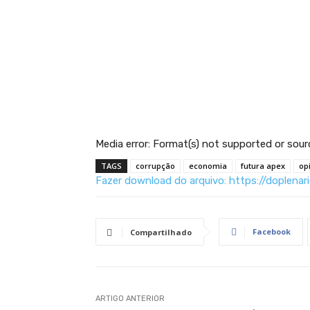
Media error: Format(s) not supported or sour
TAGS
corrupção
economia
futura apex
op
Fazer download do arquivo: https://doplen
Facebook
Compartilhado
00:00
Use as setas para cima ou para baixo para
ARTIGO ANTERIOR