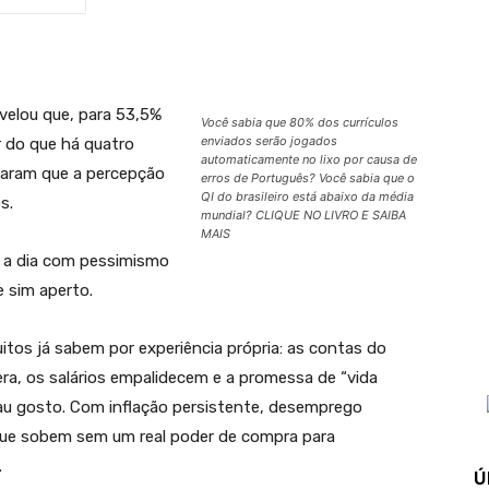
velou que, para 53,5%
Você sabia que 80% dos currículos
enviados serão jogados
r do que há quatro
automaticamente no lixo por causa de
raram que a percepção
erros de Português? Você sabia que o
QI do brasileiro está abaixo da média
s.
mundial? CLIQUE NO LIVRO E SAIBA
MAIS
a a dia com pessimismo
 sim aperto.
itos já sabem por experiência própria: as contas do
a, os salários empalidecem e a promessa de “vida
u gosto. Com inflação persistente, desemprego
que sobem sem um real poder de compra para
.
Ú