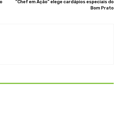
ão
“Chef em Ação” elege cardápios especiais do
Bom Prato