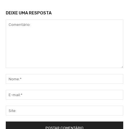
DEIXE UMA RESPOSTA
Comentário:
No
E-
mai
Sit