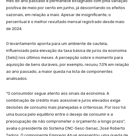
mês do ano passado e permanece estagnado com pífia variação
positiva de meio por cento em junho, já descontando os efeitos
sazonais, em relação a maio. Apesar de insignificante, o
percentual é o melhor resultado mensal registrado desde maio
de 2024.
O levantamento aponta para um ambiente de cautela,
influenciado pela elevação da taxa básica de juros da economia
(Selic) nos últimos meses. A percepção sobre o momento para
aquisição de bens duráveis, por exemplo, recuou 7,0% em relação
ao ano passado, a maior queda na lista de componentes
analisados.
“O consumidor segue atento aos sinais da economia. A
combinação de crédito mais acessível e juros elevados exige
decisões de consumo mais planejadas e criteriosas. Por isso há
uma busca pelo equilíbrio entre o desejo de consumir e a
preocupação de não comprometer o orçamento a longo prazo”,
avalia o presidente do Sistema CNC-Sesc-Senac, José Roberto
Tadros. O componente Emprego Atual apresentou uma queda de