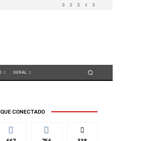
O
GERAL
IQUE CONECTADO
667
756
338