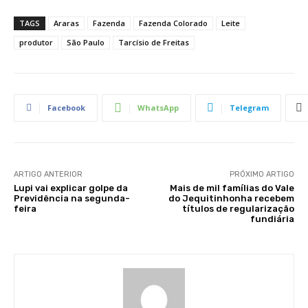
TAGS
Araras
Fazenda
Fazenda Colorado
Leite
produtor
São Paulo
Tarcísio de Freitas
Facebook
WhatsApp
Telegram
ARTIGO ANTERIOR
PRÓXIMO ARTIGO
Lupi vai explicar golpe da
Mais de mil famílias do Vale
Previdência na segunda-
do Jequitinhonha recebem
feira
títulos de regularização
fundiária