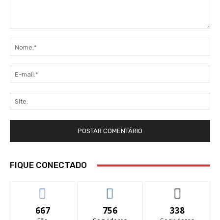
Comentário:
No
E-
mai
Sit
FIQUE CONECTADO
667
756
338