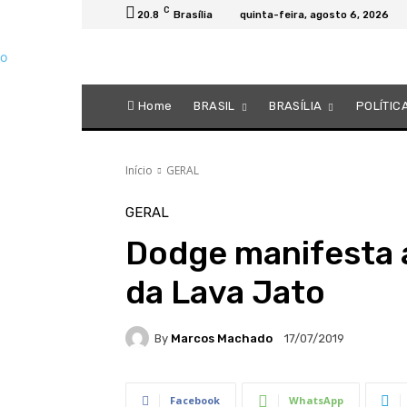
C
20.8
Brasília
quinta-feira, agosto 6, 2026
Home
BRASIL
BRASÍLIA
POLÍTIC
Início
GERAL
GERAL
Dodge manifesta a
da Lava Jato
By
Marcos Machado
17/07/2019
Facebook
WhatsApp