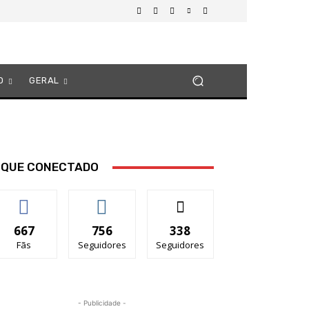
O
GERAL
IQUE CONECTADO
667
756
338
Fãs
Seguidores
Seguidores
- Publicidade -