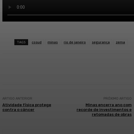
TAGS
cosud
minas
rio de janeiro
segurança
zema
Facebook
WhatsApp
Telegram
ARTIGO ANTERIOR
PRÓXIMO ARTIGO
Atividade física protege
Minas encerra ano com
contra o câncer
recorde de investimentos e
retomadas de obras