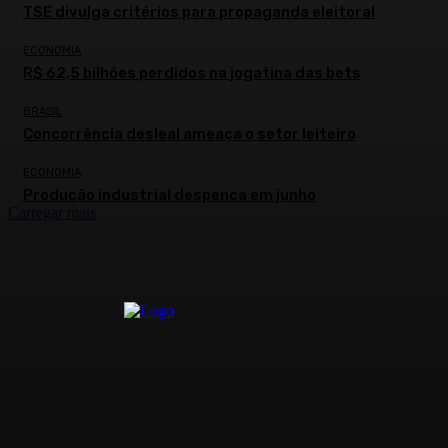
TSE divulga critérios para propaganda eleitoral
ECONOMIA
R$ 62,5 bilhões perdidos na jogatina das bets
BRASIL
Concorrência desleal ameaça o setor leiteiro
ECONOMIA
Produção industrial despenca em junho
Carregar mais