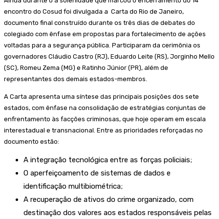
Ainda durante o a solenidade que marcou o encerramento do 14°
encontro do Cosud foi divulgada a Carta do Rio de Janeiro,
documento final construído durante os três dias de debates do
colegiado com ênfase em propostas para fortalecimento de ações
voltadas para a segurança pública. Participaram da cerimônia os
governadores Cláudio Castro (RJ), Eduardo Leite (RS), Jorginho Mello
(SC), Romeu Zema (MG) e Ratinho Júnior (PR), além de
representantes dos demais estados-membros.
A Carta apresenta uma síntese das principais posições dos sete
estados, com ênfase na consolidação de estratégias conjuntas de
enfrentamento às facções criminosas, que hoje operam em escala
interestadual e transnacional. Entre as prioridades reforçadas no
documento estão:
A integração tecnológica entre as forças policiais;
O aperfeiçoamento de sistemas de dados e
identificação multibiométrica;
⁠A recuperação de ativos do crime organizado, com
destinação dos valores aos estados responsáveis pelas