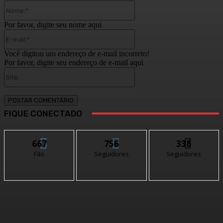
Nome:*
Por favor, digite seu nome aqui
E-
mail:*
Você digitou um endereço de e-mail incorreto!
Por favor, digite seu endereço de e-mail aqui
Site:
FIQUE CONECTADO
667
756
338
Fãs
Seguidores
Seguidores