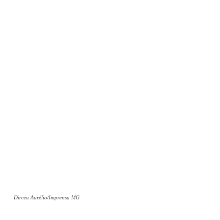
Facebook
WhatsApp
Telegram
Dirceu Aurélio/Imprensa MG