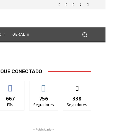
O
GERAL
IQUE CONECTADO
667
756
338
Fãs
Seguidores
Seguidores
- Publicidade -