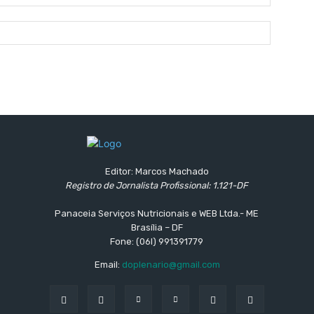
mail:*
Site:
Editor: Marcos Machado
Registro de Jornalista Profissional: 1.121-DF
Panaceia Serviços Nutricionais e WEB Ltda.- ME
Brasília – DF
Fone: (06l) 991391779
Email:
doplenario@gmail.com