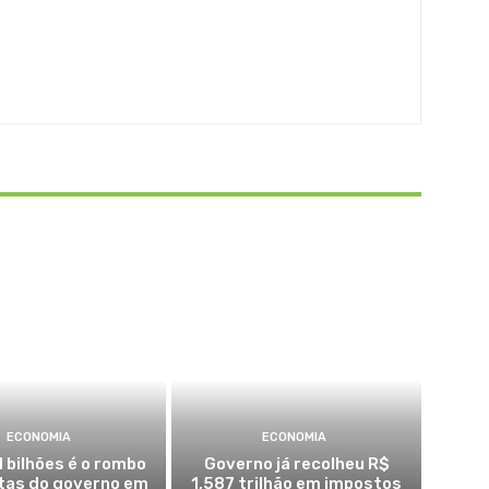
ECONOMIA
ECONOMIA
1 bilhões é o rombo
Governo já recolheu R$
tas do governo em
1,587 trilhão em impostos